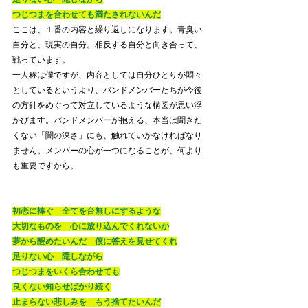
つじつまを合わせても満たされないんだ
ここは、１番の内容と繰り返しになります。青臭い
自分と、現実の自分。相反する自分と向き合って、
戦っています。
一人称は僕ですが、内容としては自分ひとりが悶々
としているというより、バンドメンバーたちが今後
の方針をめぐって対立しているような構図が思い浮
かびます。バンドメンバーが抱える、本当は聞きた
くない「闇の深さ」にも、触れていかなければなり
ません。メンバーの心が一つになることが、何より
も重要ですから。
初恋に捧ぐ　全てを台無しにするような
大切なものを　心に放り込んでくれないか
夢から醒めたいんだ　僕に答えを見せてくれ
足りない心　隠しながら
つじつまをいくら合わせても
良くない知らせばかり続く
止まらない悲しみを　もう捨てたいんだ