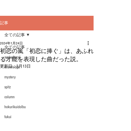
記事
全ての記事
2024年1月24日
全ての記事
初恋の嵐「初恋に捧ぐ」は、あふれ
agricultural
る才能を表現した曲だった説。
更新日：
3月13日
knowledge
mystery
spitz
column
hokurikuidolbu
fukui