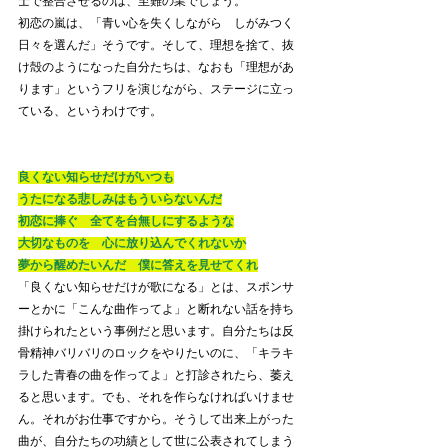
士で整合させるのは、至難の業でしょう。
初恋の嵐は、「青い心を失くしながら　しがみつく
日々を選んだ」そうです。そして、理想を捨て、抜
け殻のようになった自分たちは、なおも「理想があ
ります」というフリを演じながら、ステージに立っ
ている、というわけです。
良くない知らせだけがいつも
うたになる悲しみはもういらないんだ
初恋に捧ぐ　全てを台無しにするような
大切なものを　心に放り込んでくれないか
夢から醒めたいんだ　僕に答えを見せてくれ
「良くない知らせだけが歌になる」とは、スポンサ
ーとかに「こんな曲作ってよ」と断れない話を持ち
掛けられたという事例だと思います。自分たちは反
骨精神バリバリのロックをやりたいのに、「キラキ
ラした青春の曲を作ってよ」と打診されたら、萎え
ると思います。でも、それを作らなければいけませ
ん。それがお仕事ですから。そうして出来上がった
曲が、自分たちの功績として世に公表されてしまう