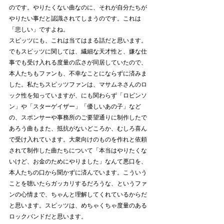
のです。やりたくない曲なのに、それが自分たちが
やりたい事だと認識されてしまうのです。これは
「悲しい」ですよね。
スピッツにも、これは当てはまる話だと思います。
でもスピッツに関しては、繊細な天才性と、嫌な仕
事でも受け入れる度量の広さが同居していたので、
本人たちもファンも、不幸なことにならずに済みま
した。私たちスピッツファンは、マサムネさんのロ
ック性を知っていますが、にも関わらず「ロビンソ
ン」や「スターゲイザー」「優しいあの子」など
の、スポンサーや事務所のご要望通りに制作したで
あろう曲もまた、抵抗がないどころか、むしろ喜ん
で受け入れています。大衆向けのものを作れと依頼
されて制作した曲たちについて「本当はやりたくな
いけど、お金のためにやりました」なんて悪口を、
本人たちの口から聞かずに済んでいます。こういう
ことを聴いたらガッカリするだろうな、というファ
ンの心情まで、ちゃんと理解してくれているからだ
と思います。スピッツは、めちゃくちゃ度量のある
ロックバンドだと思います。