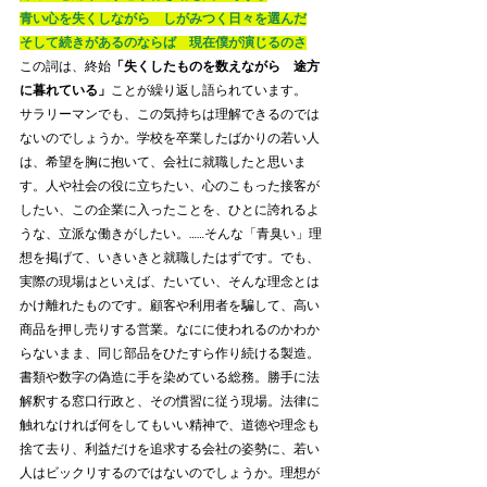
青い心を失くしながら　しがみつく日々を選んだ
そして続きがあるのならば　現在僕が演じるのさ
この詞は、終始
「失くしたものを数えながら　途方
に暮れている」
ことが繰り返し語られています。
サラリーマンでも、この気持ちは理解できるのでは
ないのでしょうか。学校を卒業したばかりの若い人
は、希望を胸に抱いて、会社に就職したと思いま
す。人や社会の役に立ちたい、心のこもった接客が
したい、この企業に入ったことを、ひとに誇れるよ
うな、立派な働きがしたい。……そんな「青臭い」理
想を掲げて、いきいきと就職したはずです。でも、
実際の現場はといえば、たいてい、そんな理念とは
かけ離れたものです。顧客や利用者を騙して、高い
商品を押し売りする営業。なにに使われるのかわか
らないまま、同じ部品をひたすら作り続ける製造。
書類や数字の偽造に手を染めている総務。勝手に法
解釈する窓口行政と、その慣習に従う現場。法律に
触れなければ何をしてもいい精神で、道徳や理念も
捨て去り、利益だけを追求する会社の姿勢に、若い
人はビックリするのではないのでしょうか。理想が