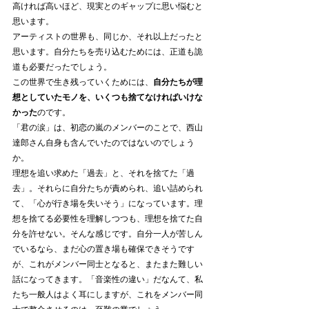
高ければ高いほど、現実とのギャップに思い悩むと
思います。
アーティストの世界も、同じか、それ以上だったと
思います。自分たちを売り込むためには、正道も詭
道も必要だったでしょう。
この世界で生き残っていくためには、
自分たちが理
想としていたモノを、いくつも捨てなければいけな
かった
のです。
「君の涙」は、初恋の嵐のメンバーのことで、西山
達郎さん自身も含んでいたのではないのでしょう
か。
理想を追い求めた「過去」と、それを捨てた「過
去」。それらに自分たちが責められ、追い詰められ
て、「心が行き場を失いそう」になっています。理
想を捨てる必要性を理解しつつも、理想を捨てた自
分を許せない。そんな感じです。自分一人が苦しん
でいるなら、まだ心の置き場も確保できそうです
が、これがメンバー同士となると、またまた難しい
話になってきます。「音楽性の違い」だなんて、私
たち一般人はよく耳にしますが、これをメンバー同