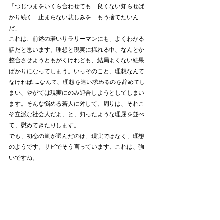
「つじつまをいくら合わせても　良くない知らせば
かり続く　止まらない悲しみを　もう捨てたいん
だ」
これは、前述の若いサラリーマンにも、よくわかる
話だと思います。理想と現実に揺れる中、なんとか
整合させようともがくけれども、結局よくない結果
ばかりになってしまう。いっそのこと、理想なんて
なければ……なんて、理想を追い求めるのを辞めてし
まい、やがては現実にのみ迎合しようとしてしまい
ます。そんな悩める若人に対して、周りは、それこ
そ立派な社会人だよ、と、知ったような理屈を並べ
て、慰めてきたりします。
でも、初恋の嵐が選んだのは、現実ではなく、理想
のようです。サビでそう言っています。これは、強
いですね。
という感じで解釈してみましたが、いかがでしたで
しょうか？