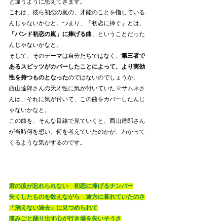
と違うように思えてきます。
これは、彼ら初恋の嵐の、才能のことを指している
んじゃないかなと。つまり、「初恋に捧ぐ」とは、
「バンド初恋の嵐」に捧げる曲
、ということだった
んじゃないかなと。
そして、そのテーマは自分たちではなく、
第三者で
あるスピッツがカバーしたことによって、より実効
性を持つものとなった
のではないのでしょうか。
西山達郎さんの天才性に気が付いていたマサムネさ
んは、それに気が付いて、この曲をカバーしたんじ
ゃないかなと。
この曲を、そんな目線で見ていくと、西山達郎さん
が当時何を想い、何を考えていたのかが、わかって
くるような気がするのです。
君の涙が忘れられない　初恋に捧げるナンバー
失くしたものを数えながら　途方に暮れていたのさ
「消えない過去」に見つめられて
痛みごと踊り出す心が行き場を失いそうさ