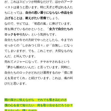
が、これはスピッツが特殊なだけで、ほかのアーテ
ィストは違うと思います。特に天才と呼ばれる人た
ちにとっては、
自分の思い通りにならない作品を仕
上げることは、耐えがたい苦痛
でしょう。
なので、サビでは、「初恋の嵐」に捧げています。
何を捧げているのかというと、「
全力で自分たちの
ロックをやりたい
」という気持ちです。
自分たちが今その方針でやったとしたら、今までの
せっかくの「しがみつく日々」が「台無し」になっ
てしまいますが、でも、これこそが、大切なものな
んだ、と叫んでいます。
売れてメジャーになって、チヤホヤされるという
「夢から醒めたいんだ」と言っています。同時に、
自分たちのロックがどれだけ通用するのか「僕に答
えを見せてくれ」と続けています。これは、魂の叫
びだと思います。
闇の深さに怯えながら　それでも覗き込むのさ
僕の心を全て知りたい　何を取り出せるだろうか？
足りない心　隠しながら