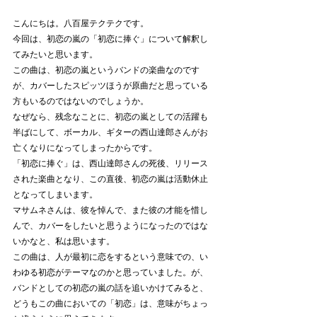
こんにちは。八百屋テクテクです。
今回は、初恋の嵐の「初恋に捧ぐ」について解釈し
てみたいと思います。
この曲は、初恋の嵐というバンドの楽曲なのです
が、カバーしたスピッツほうが原曲だと思っている
方もいるのではないのでしょうか。
なぜなら、残念なことに、初恋の嵐としての活躍も
半ばにして、ボーカル、ギターの西山達郎さんがお
亡くなりになってしまったからです。
「初恋に捧ぐ」は、西山達郎さんの死後、リリース
された楽曲となり、この直後、初恋の嵐は活動休止
となってしまいます。
マサムネさんは、彼を悼んで、また彼の才能を惜し
んで、カバーをしたいと思うようになったのではな
いかなと、私は思います。
この曲は、人が最初に恋をするという意味での、い
わゆる初恋がテーマなのかと思っていました。が、
バンドとしての初恋の嵐の話を追いかけてみると、
どうもこの曲においての「初恋」は、意味がちょっ