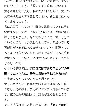
したら、私にかかわる人の「愛」の意味が、変なも
のになるでしょう。「愛」をよく理解しないまま、
愛を連呼していたら、私の友人知人たちは「愛」の
意味を取り違えて学習してしまい、変な感じになっ
てしまうでしょう。
私は八百屋さんなので、野菜や果物については詳し
いはずなのですが、「愛」については、残念ながら
詳しくありません。なので私がここで「愛」とはこ
ういうものだ、と力説したとしても、間違っている
可能性があるではありませんか。いや、間違ってい
るとまでは言えないかもしれませんが、でも、理解
が深くない、ということは十分ありえます。専門家
じゃないので。
そういう意味では、
詞の専門家であるスピッツの草
野マサムネさんに、語句の意味を尋ねてみる
のが、
一番確実なんじゃないかなと思うのです。
マサムネさんは、言葉の意味を深く理解して、使い
こなし、その結果、多くのファンに支持されていま
す。彼の言葉の繊細さは、誰もが認めるところで
す。
そして「僕はきっと旅に出る」は、
「旅」とは何