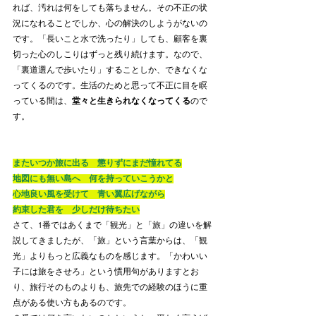
れば、汚れは何をしても落ちません。その不正の状
況になれることでしか、心の解決のしようがないの
です。「長いこと水で洗ったり」しても、顧客を裏
切った心のしこりはずっと残り続けます。なので、
「裏道選んで歩いたり」することしか、できなくな
ってくるのです。生活のためと思って不正に目を瞑
っている間は、
堂々と生きられなくなってくる
ので
す。
またいつか旅に出る　懲りずにまだ憧れてる
地図にも無い島へ　何を持っていこうかと
心地良い風を受けて　青い翼広げながら
約束した君を　少しだけ待ちたい
さて、1番ではあくまで「観光」と「旅」の違いを解
説してきましたが、「旅」という言葉からは、「観
光」よりもっと広義なものを感じます。「かわいい
子には旅をさせろ」という慣用句がありますとお
り、旅行そのものよりも、旅先での経験のほうに重
点がある使い方もあるのです。