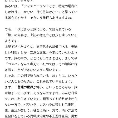
してしまいますか？
あるいは、「ディズニーランドとか、特定の場所に
しか旅行にいかない。行く意味がない」と思ってい
るほうですか？　そういう旅行もありますよね。
でも、「僕はきっと旅に出る」で語られている
「旅」の内容は、上記の考え方とは少し違っている
ようです。
上記で述べたような、旅行代金の対価である「美味
しい料理」とか「立派な文化」を求めていないよう
です。詞の中の、どこにも出てきません。ましてや
「コスパ」なんて考えていたのでは、その領域に行
き着くことができないように思います。
じゃあ、この詞で語られている「旅」とは、いった
いどんなものなのか。これを見ていきましょう。
まず、「
普通の世界が怖い
」というところから、詞
が始まっています。そうなんですよね。みんな日常
をこわごわ生きています。頑張っても給料が上がら
ない一方で、パワハラ、カスハラに苦しむ労働問
題。生活が苦しく、税金は高い一方で、汚い方法で
金儲けをしている汚職政治家や不正悪徳企業。男女