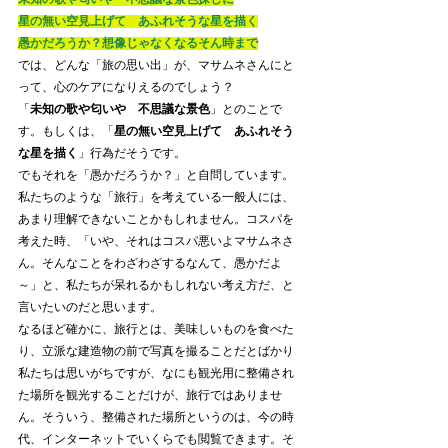
星の無い空見上げて　あふれそうな星を描く
愚かだろうか？想像じゃなくなるそん時まで
では、どんな「旅の思い出」が、マサムネさんにと
って、心のケアになりえるのでしょう？
「
未知の歌や匂いや　不思議な景色
」とのことで
す。もしくは、「
星の無い空見上げて　あふれそう
な星を描く
」行為だそうです。
でもそれを「愚かだろうか？」と自問しています。
私たちのような「旅行」を考えている一般人には、
あまり理解できないことかもしれません。コスパを
考えた時、「いや、それはコスパ悪いよマサムネさ
ん。そんなことをわざわざするなんて、愚かだよ
～」と、私たちが呆れるかもしれない考え方だ、と
言いたいのだと思います。
なるほど確かに、旅行とは、美味しいものを食べた
り、立派な建造物の前で写真を撮ることだとばかり
私たちは思いがちですが、なにも観光用に整備され
た場所を観光することだけが、旅行ではありませ
ん。そういう、整備された場所というのは、今の時
代、インターネットでいくらでも閲覧できます。そ