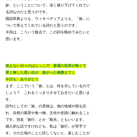
か
、ということについて、深く掘り下げてくれてい
る詞なのだと思うのです。
国語辞典よりも、ウィキペディアよりも、「旅」に
ついて答えてくれている詞だと思うのです。
今回は、こういう観点で、この詞を眺めてみたいと
思います。
笑えない日々のはじっこで　普通の世界が怖くて
君と旅した思い出が　曲がった魂整えてく
今日も　ありがとう
まず、ここでいう「旅」とは、何を示しているので
しょう？　これをくっきりさせておきたいと思いま
す。
語句としての「旅」の意味は、他の地域や国を訪
れ、自然の風景や食べ物、文化や史跡に触れること
です。別名「旅行」とか「観光」ともいいます。
個人的な話ですけれども、私は「旅行」が苦手で
す。その土地のことに詳しくないと、楽しむことが