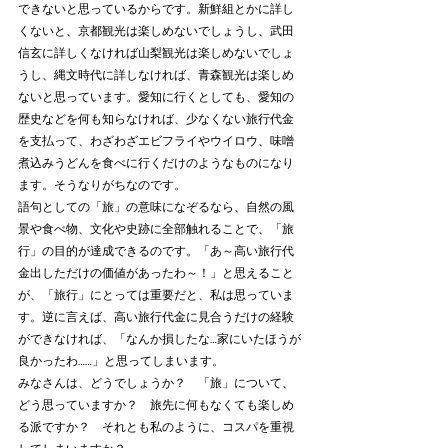
できないと思っているからです。新鮮組とかに詳し
くないと、京都観光は楽しめないでしょうし、武田
信玄に詳しくなければ山梨観光は楽しめないでしょ
うし、縄文時代に詳しなければ、青森観光は楽しめ
ないと思っています。愛知に行くとしても、愛知の
歴史などを何も知らなければ、少なくない旅行代金
を支払って、わざわざエビフライやウイロウ、味噌
煮込みうどんを食べに行くだけのようなものになり
ます。そうなりがちなのです。
語句としての「旅」の意味になぞるなら、自然の風
景や食べ物、文化や史跡に全部触れることで、「旅
行」の目的が達成できるのです。「あ～高い旅行代
金出しただけの価値があったわ～！」と思えること
が、「旅行」にとっては重要だと、私は思っていま
す。逆に言えば、高い旅行代金に見合うだけの経験
ができなければ、「なんか損したな…家にいたほうが
良かったわ……」と思ってしまいます。
みなさんは、どうでしょうか？　「旅」について、
どう思っていますか？　旅先に何もなくても楽しめ
る派ですか？　それとも私のように、コスパを重視