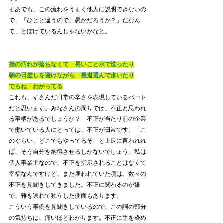
まあでも、この流れをうまく他人に説明できないの
で、「ひとと違うので、愚かだろうか？」だなん
て、とぼけているんじゃないかなと。
指の汚れが落ちなくて　長いこと水で洗ったり
朝の日差しを避けながら　裏道選んで歩いたり
でもね　わかってる
これも、すさんだ日常の辛さを表現しているパート
だと思います。みなさんの周りでは、不正と思われ
る事柄があるでしょうか？　不正が当たり前の企業
で働いている人にとっては、不正が日常です。「こ
のぐらい、どこでもやってるぞ」と上長に言われれ
ば、そう自分を納得させるしかないでしょう。私は
個人事業主なので、不正を指示されることはなくて
幸福なんですけど、まだ雇われていた頃は、数々の
不正を見聞きしてきました。不正に関わるのが嫌
で、難を逃れて独立した側面もあります。
こういう事例を見聞きしているので、この詞の部分
の気持ちは、痛いほどわかります。不正に手を染め