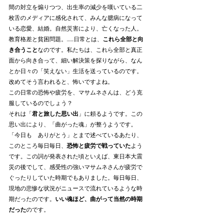
間の対立を煽りつつ、出生率の減少を嘆いている二
枚舌のメディアに感化されて、みんな臆病になって
いる恋愛、結婚。自然災害により、亡くなった人。
教育格差と貧困問題。……日常とは、
これら全部と向
き合うこと
なのです。私たちは、これら全部と真正
面から向き合って、細い解決策を探りながら、なん
とか日々の「笑えない」生活を送っているのです。
改めてそう言われると、怖いですよね。
この日常の恐怖や疲労を、マサムネさんは、どう克
服しているのでしょう？
それは「
君と旅した思い出
」に頼るようです。この
思い出により、「曲がった魂」が整うようです。
「今日も　ありがとう」とまで述べているあたり、
このところ毎日毎日、
恐怖と疲労で戦っていた
よう
です。この詞が発表された頃といえば、東日本大震
災の後でして、感受性の強いマサムネさんが疲労で
ぐったりしていた時期でもありました。毎日毎日、
現地の悲惨な状況がニュースで流れているような時
期だったのです。
いい魂ほど、曲がって当然の時期
だった
のです。