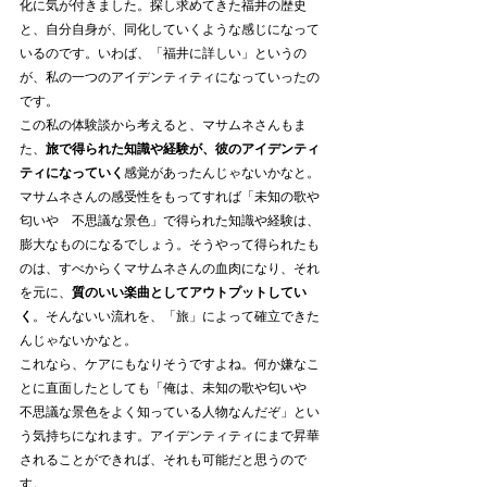
化に気が付きました。探し求めてきた福井の歴史
と、自分自身が、同化していくような感じになって
いるのです。いわば、「福井に詳しい」というの
が、私の一つのアイデンティティになっていったの
です。
この私の体験談から考えると、マサムネさんもま
た、
旅で得られた知識や経験が、彼のアイデンティ
ティになっていく
感覚があったんじゃないかなと。
マサムネさんの感受性をもってすれば「未知の歌や
匂いや　不思議な景色」で得られた知識や経験は、
膨大なものになるでしょう。そうやって得られたも
のは、すべからくマサムネさんの血肉になり、それ
を元に、
質のいい楽曲としてアウトプットしてい
く
。そんないい流れを、「旅」によって確立できた
んじゃないかなと。
これなら、ケアにもなりそうですよね。何か嫌なこ
とに直面したとしても「俺は、未知の歌や匂いや　
不思議な景色をよく知っている人物なんだぞ」とい
う気持ちになれます。アイデンティティにまで昇華
されることができれば、それも可能だと思うので
す。