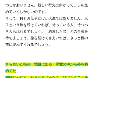
つしかありません。新しい行先に向かって、歩を進
めていくしかないのです。
そして、何もお仕事だけが人生ではありません。人
生という旅を続けていれば、待っている人、待つべ
き人も現れるでしょう。「約束した君」との合流を
待ちましょう。旅を続けてさえいれば、きっと目の
前に現れてくれるでしょう。
きらめいた街の　境目にある　廃墟の中から外を眺
めてた
神様じゃなく　たまたまじゃなく　はばたくことを
許されたら
ここは、旅立つ前の心境、という感じがします。
自分のいる立ち位置が「
廃墟
」だという認識があっ
て、かつその外を眺めてみると、「
きらめいた街
」
が見えている状態。この認識ができてはじめて、
旅
をしなくちゃ
、という気分になれるのです。自分の
立ち位置が一番居心地がいい、と思っているうち
は、旅をしても何も起こりませんし、立ち位置も見