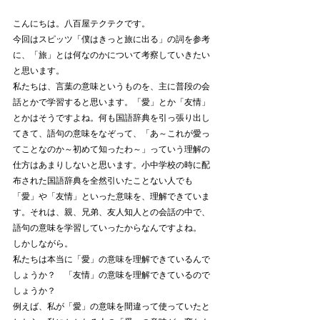
こんにちは。八百屋テクテクです。
今回はスピッツ「僕はきっと旅に出る」の詞を参考
に、「旅」とは何なのかについて考察していきたい
と思います。
私たちは、言葉の意味というものを、主に普段の会
話とかで学習すると思います。「愛」とか「友情」
とかはそうですよね。何も国語辞典を引っ張り出し
てきて、語句の意味をなぞって、「あ～これが愛っ
てことなのか～初めて知ったわ～」っていう理解の
仕方はあまりしないと思います。小中学校の時に配
布された国語辞典を全然引いたことない人でも
「愛」や「友情」といった意味を、理解できていま
す。それは、親、兄弟、友人知人との会話の中で、
語句の意味を学習していったからなんですよね。
しかしながら。
私たちは本当に「愛」の意味を理解できているんで
しょうか？　「友情」の意味を理解できているので
しょうか？
例えば、私が「愛」の意味を間違って使っていたと