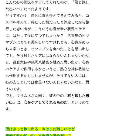
こんな心の状況をケアしてくれたのが、「君と旅し
た思い出」だったようです。
どうですか？　自分に置き換えて考えてみると、コ
スパを考えて、得だった損だったと評定しながら旅
行した思い出が、こういう心身が辛い状況のケア
に、はたして役に立つでしょうか？　名古屋のヒツ
マブシはとても美味しいですけれども、心身がめっ
ちゃ辛いとき、ヒツマブシを食べたことを思い出し
ても、そう対したケアにはならないんじゃないかな
と。鎌倉大仏や鶴岡八幡宮を眺めた思い出が、心身
のケアまで作用するかというと、熱心な神仏教徒な
ら作用するかもしれませんが、そうでない人には、
心の支えとしては物足りないんじゃないかなと、思
うのです。
でも、マサムネさん曰く、彼の中の
「君と旅した思
い出」は、心をケアしてくれるものだ
、というので
す。
僕はきっと旅に出る　今はまだ難しいけど
未知の歌や匂いや　不思議な景色探しに