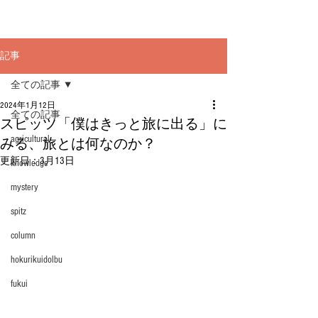
記事
全ての記事
2024年1月12日
全ての記事
スピッツ「僕はきっと旅に出る」に
agricultural
みる、旅とは何なのか？
更新日：
3月13日
knowledge
mystery
spitz
column
hokurikuidolbu
fukui