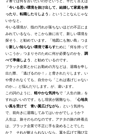
２番では何を言いたいのかというと、平たく言えば
「
今いる悪い環境を抜け出して、結婚して家庭を持
ったり、転職したりしよう
」ということなんじゃな
いかなと。
今いる環境が、指の汚れが落ちないほどの不正にま
みれているなら、そこから旅に出て、新しい環境を
探そう、と勧めています。「地図にも無い島」つま
り
新しい知らない環境で暮らす
ために「何を持って
いこうか」つまりそのために何が必要なのかを、
調
べて準備しよう
、と勧めているのです。
ブラック企業とかにお勤めの方などは、退職を申し
出た際、「逃げるのか！」と脅されたりします。い
や脅されなくても、自分から「これは逃げじゃない
のか…」と悩んだりします。が、違います。
この詞のように、
軽やかな気持ち
で「人生の旅」を
すればいいのです。もし現状が困難なら、「
心地良
い風を受けて　青い翼広げながら
」という気持ち
で、前向きに退職してみてはいかがでしょうか？　
人生は、旅そのものなのです。アナタの旅の終着点
は、ブラック企業で不正に手を染めることでした
か？　それが耐えられないなら、翼を広げて飛び立