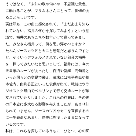
うではなく、「未知の歌や匂いや　不思議な景色」
に触れることが、マサムネさんにとって、価値のあ
ることらしいです。
実は私も、この曲に感化されて、「まだあまり知ら
れていない、福井の何かを探してみよう」という意
識で、福井のあちこちを数年かけて巡ってみまし
た。みなさん福井って、何を思い浮かべますか？　
たぶんソースカツ丼とカニと恐竜だと思うんですけ
ど、そういうデフォルメされていない部分の福井
を、探ってみたいなと思いまして。福井には、今の
天皇家のルーツがあったり、百済や新羅、高句麗と
いった国々との交易で栄え、幕末には松平春嶽や橋
本佐内、由利公正といった俊傑が出て、戦前はウラ
ジオストク経由でベルリンまで行く交通ルートが確
立されていたりしました。これらの存在は、その後
の日本史に多大なる影響を与えましたが、あまり知
られていません。ソースカツ丼やカニを宣伝するの
に一生懸命なあまり、歴史に埋没したままになって
いるのです。
私は、これらを探しているうちに、ひとつ、心の変