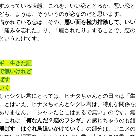
すぶっている状態。これを、いい恋ととるか、悪い恋と
ども、ようは、そういうのが恋なのだと思います。
描かれている恋は、その、
悪い面を極力排除して、いい
「痛みを忘れた」り、「騙されたり」することで、恋の
というわけです。
ギ　生きた証
で無いけれど
ばす
いく
したシグレ君にとっては、ヒナタちゃんとの日々は
「生
。とはいえ、ヒナタちゃんとシグレ君は、特別な関係を
ありません。「シャレたとこはまるで無い」のです。無
。これは
「何なんだ？恋のフシギ」
と感じちゃうのも頷
飛ばす　はぐれ鳥追いかけていく」
の部分は、アニメの