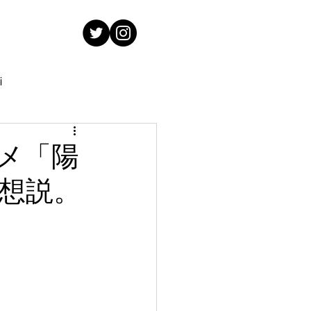
i
メ「陽
想説。