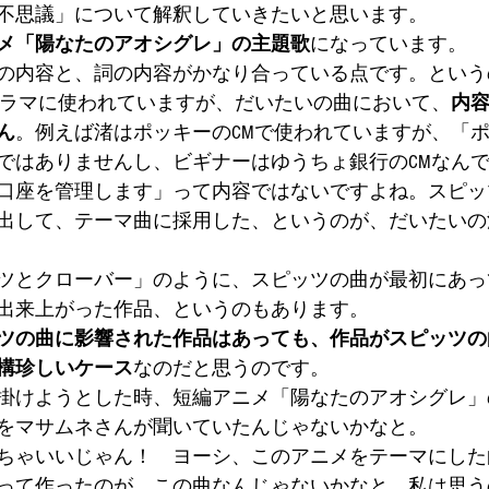
不思議」について解釈していきたいと思います。
メ「陽なたのアオシグレ」の主題歌
になっています。
の内容と、詞の内容がかなり合っている点です。という
ドラマに使われていますが、だいたいの曲において、
内
ん
。例えば渚はポッキーのCMで使われていますが、「
ではありませんし、ビギナーはゆうちょ銀行のCMなん
口座を管理します」って内容ではないですよね。スピッ
出して、テーマ曲に採用した、というのが、だいたいの
ツとクローバー」のように、スピッツの曲が最初にあっ
出来上がった作品、というのもあります。
ツの曲に影響された作品はあっても、作品がスピッツの
構珍しいケース
なのだと思うのです。
掛けようとした時、短編アニメ「陽なたのアオシグレ」
をマサムネさんが聞いていたんじゃないかなと。
ちゃいいじゃん！　ヨーシ、このアニメをテーマにした
って作ったのが、この曲なんじゃないかなと、私は思う