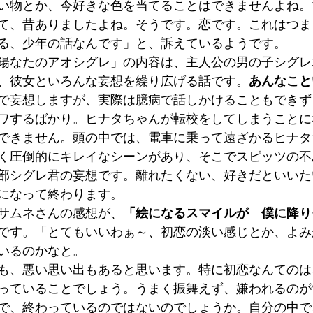
い物とか、今好きな色を当てることはできませんよね。
て、昔ありましたよね。そうです。恋です。これはつま
る、少年の話なんです」と、訴えているようです。
陽なたのアオシグレ」の内容は、主人公の男の子シグレ
、彼女といろんな妄想を繰り広げる話です。
あんなこと
で妄想しますが、実際は臆病で話しかけることもできず
ワするばかり。ヒナタちゃんが転校をしてしまうことに
できません。頭の中では、電車に乗って遠ざかるヒナタ
く圧倒的にキレイなシーンがあり、そこでスピッツの不
部シグレ君の妄想です。離れたくない、好きだといいた
になって終わります。
サムネさんの感想が、
「絵になるスマイルが　僕に降り
です。「とてもいいわぁ～、初恋の淡い感じとか、よみ
いるのかなと。
も、悪い思い出もあると思います。特に初恋なんてのは
っていることでしょう。うまく振舞えず、嫌われるのが
で、終わっているのではないのでしょうか。自分の中で