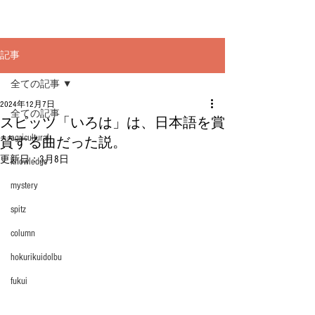
記事
全ての記事
2024年12月7日
全ての記事
スピッツ「いろは」は、日本語を賞
agricultural
賛する曲だった説。
更新日：
3月8日
knowledge
mystery
spitz
column
hokurikuidolbu
fukui