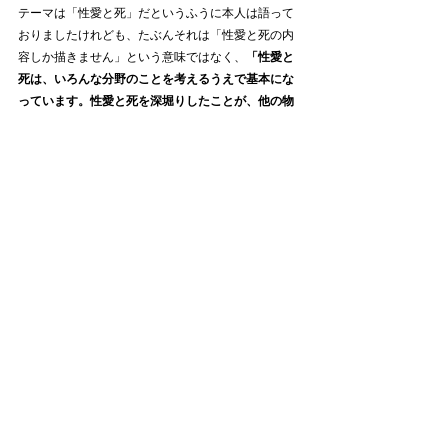
テーマは「性愛と死」だというふうに本人は語って
おりましたけれども、たぶんそれは「性愛と死の内
容しか描きません」という意味ではなく、
「性愛と
死は、いろんな分野のことを考えるうえで基本にな
っています。性愛と死を深堀りしたことが、他の物
事を考えるうえで、めっちゃ役に立つのです」
とい
うことを言いたかったんじゃないかなと。
この詞は、私の解釈においては、日本語を賞賛する
内容とはなっておりますが、そのずっと深いところ
には、やはりマサムネさんの性愛観であったり、死
生観であったりが、息づいているのだと思うので
す。性愛観があるからこそ、日本もまた美しいと感
じるし、死生観があるからこそ、日本語もまた儚い
と感じるのです。
他にも面白いスピッツの記事、あります。
スピッツが好きな八百屋さんの記事一覧はこちらか
らどうぞ↓