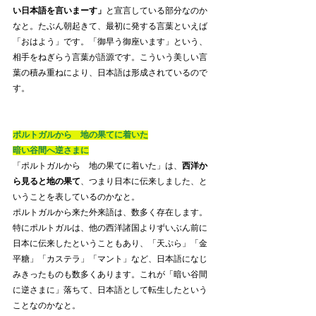
い日本語を言いまーす」
と宣言している部分なのか
なと。たぶん朝起きて、最初に発する言葉といえば
「おはよう」です。「御早う御座います」という、
相手をねぎらう言葉が語源です。こういう美しい言
葉の積み重ねにより、日本語は形成されているので
す。
ポルトガルから　地の果てに着いた
暗い谷間へ逆さまに
「ポルトガルから　地の果てに着いた」は、
西洋か
ら見ると地の果て
、つまり日本に伝来しました、と
いうことを表しているのかなと。
ポルトガルから来た外来語は、数多く存在します。
特にポルトガルは、他の西洋諸国よりずいぶん前に
日本に伝来したということもあり、「天ぷら」「金
平糖」「カステラ」「マント」など、日本語になじ
みきったものも数多くあります。これが「暗い谷間
に逆さまに」落ちて、日本語として転生したという
ことなのかなと。