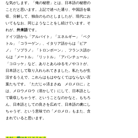
な気がします。「俺の秘密」とは、日本語の秘密の
ことだと思います。上記で述べた通り、中国語を吸
収、分解して、独自のものとしましたが、現代にお
いてもなお、同じようなことをし続けています。そ
れが、
外来語
です。
ドイツ語から「アルバイト」「エネルギー」「ベク
トル」「コラーゲン」、イタリア語からは「ピア
ノ」「ソプラノ」「トロンボーン」、フランス語か
らは「メートル」「リットル」「アバンチュール」
「コロッケ」など、ありとあらゆるモノやコトが、
日本語として取り入れられてきました。私たちが生
活するうえで、これらはもはやなくてはならない言
葉たちです。「ただじゃ済まさぬ　メロメロに」と
は、メロウメロウ（溶かして）にして、日本語とし
て吸収しちゃうぞ、ということなのかなと。もちろ
ん、日本語としての良さを広めて、日本語の虜にし
ちゃうぞ、という意味での「メロメロ」もまた、含
まれていると思います。