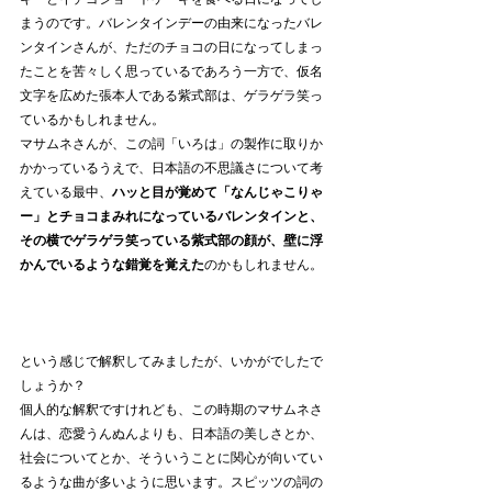
まうのです。バレンタインデーの由来になったバレ
ンタインさんが、ただのチョコの日になってしまっ
たことを苦々しく思っているであろう一方で、仮名
文字を広めた張本人である紫式部は、ゲラゲラ笑っ
ているかもしれません。
マサムネさんが、この詞「いろは」の製作に取りか
かかっているうえで、日本語の不思議さについて考
えている最中、
ハッと目が覚めて「なんじゃこりゃ
ー」とチョコまみれになっているバレンタインと、
その横でゲラゲラ笑っている紫式部の顔が、壁に浮
かんでいるような錯覚を覚えた
のかもしれません。
という感じで解釈してみましたが、いかがでしたで
しょうか？
個人的な解釈ですけれども、この時期のマサムネさ
んは、恋愛うんぬんよりも、日本語の美しさとか、
社会についてとか、そういうことに関心が向いてい
るような曲が多いように思います。スピッツの詞の