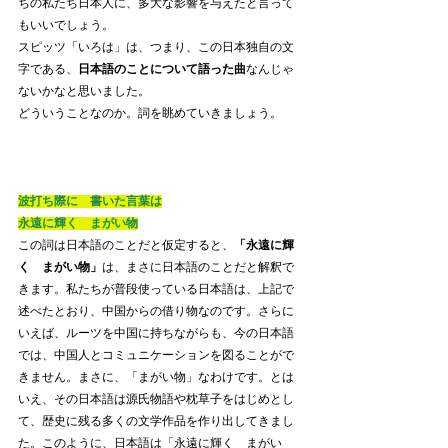
ちの私たち日本人に、多大な影響を与えたと言って
もいいでしょう。
スピッツ「いろは」は、つまり、この日本独自の文
字である、
日本語のことについて語った曲
なんじゃ
ないかなと思いました。
どういうことなのか。詞を眺めていきましょう。
波打ち際に　書いた言葉は
永遠に輝く　まがい物
この詞は日本語のことだと仮定すると、
「永遠に輝
く　まがい物」
は、まさに日本語のことだと解釈で
きます。私たちが普段使っている日本語は、上記で
述べたとおり、中国からの借り物なのです。さらに
いえば、ルーツを中国に持ちながらも、今の日本語
では、中国人とコミュニケーションを図ることがで
きません。まさに、「まがい物」なわけです。とは
いえ、その日本語は源氏物語や枕草子をはじめとし
て、歴史に残る多くの文学作品を作り出してきまし
た。このように、日本語は「永遠に輝く　まがい