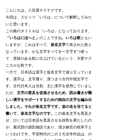
こんにちは。八百屋テクテクです。
今回は、スピッツ「いろは」について解釈してみた
いと思います。
この曲のタイトルは「いろは」となっております。
「いろはにほへと」
のことですね。
いろは歌
ともい
いますが、これはすべて、
仮名文字
で表された歌と
なっています。かな文字すべてを一文字ずつ使っ
て、意味のある歌に仕上げているという、大変テク
ニカルな歌です。
一方で、日本語は漢字と仮名文字で成り立っていま
す。漢字は、文字通り、漢つまり古代中国文字で
す。古代日本人は当初、主に漢字を使用していまし
たが、
文字の普及を促進させるため、読み書きが難
しい漢字をサポートするための独自の文字を編み出
しました。それが仮名文字です。仮の名を当てると
書いて、仮名文字なのです。
この仮名文字を普及さ
せ、ひいては日本語を普及させる役割を果たしたの
が、紫式部の源氏物語であり、清少納言の枕草子と
いうわけです。平安時代のこの２大文学作品は、の