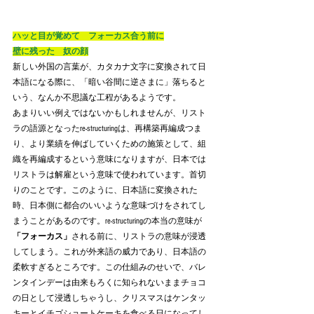
ハッと目が覚めて　フォーカス合う前に
壁に残った　奴の顔
新しい外国の言葉が、カタカナ文字に変換されて日
本語になる際に、「暗い谷間に逆さまに」落ちると
いう、なんか不思議な工程があるようです。
あまりいい例えではないかもしれませんが、リスト
ラの語源となったre-structuringは、再構築再編成つま
り、より業績を伸ばしていくための施策として、組
織を再編成するという意味になりますが、日本では
リストラは解雇という意味で使われています。首切
りのことです。このように、日本語に変換された
時、日本側に都合のいいような意味づけをされてし
まうことがあるのです。re-structuringの本当の意味が
「フォーカス」
される前に、リストラの意味が浸透
してしまう。これが外来語の威力であり、日本語の
柔軟すぎるところです。この仕組みのせいで、バレ
ンタインデーは由来もろくに知られないままチョコ
の日として浸透しちゃうし、クリスマスはケンタッ
キーとイチゴショートケーキを食べる日になってし