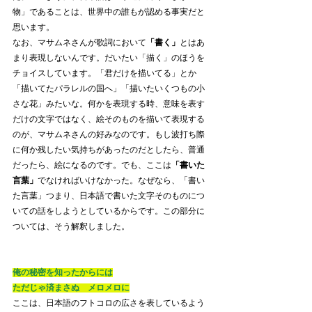
物」であることは、世界中の誰もが認める事実だと
思います。
なお、マサムネさんが歌詞において
「書く」
とはあ
まり表現しないんです。だいたい「描く」のほうを
チョイスしています。「君だけを描いてる」とか
「描いてたパラレルの国へ」「描いたいくつもの小
さな花」みたいな。何かを表現する時、意味を表す
だけの文字ではなく、絵そのものを描いて表現する
のが、マサムネさんの好みなのです。もし波打ち際
に何か残したい気持ちがあったのだとしたら、普通
だったら、絵になるのです。でも、ここは
「書いた
言葉」
でなければいけなかった。なぜなら、「書い
た言葉」つまり、日本語で書いた文字そのものにつ
いての話をしようとしているからです。この部分に
ついては、そう解釈しました。
俺の秘密を知ったからには
ただじゃ済まさぬ　メロメロに
ここは、日本語のフトコロの広さを表しているよう