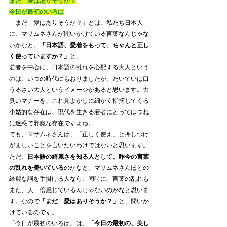
まだ　愛はありそうか？
今日が最初のいろは
「まだ　愛はありそうか？」とは、私たち日本人
に、マサムネさんが問いかけている言葉なんじゃな
いかなと。
「日本語、愛着をもって、ちゃんと正し
く使っていますか？」
と。
若者を中心に、日本語の乱れを心配する大人という
のは、いつの時代にもおりましたが、たいていは口
うるさい大人というイメージがあると思います。古
臭いマナーを、これ見よがしに細かく指摘してくる
小姑的な存在は、現代を生きる若者にとってはつね
に迷惑で邪魔な存在ですよね。
でも、マサムネさんは、「正しく使え」と押しつけ
がましいことを言いたいわけではないと思います。
ただ、
日本語の綺麗さを知る人として、昨今の言葉
の乱れを憂いている
のかなと。マサムネさんほどの
綺麗な詞を手掛ける人なら、同時に、言葉の乱れも
また、人一倍感じているんじゃないのかなと思いま
す。なので
「まだ　愛はありそうか？」
と、問いか
けているのです。
「今日が最初のいろは」は、
「今日の最初の、美し