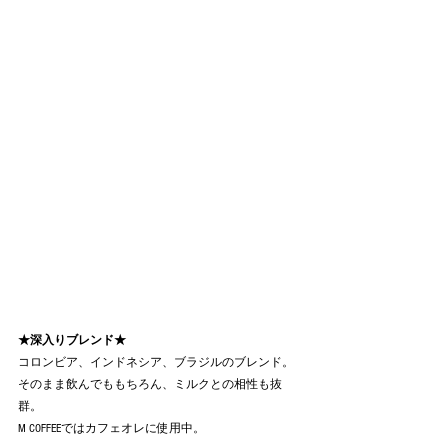
★深入りブレンド★
コロンビア、インドネシア、ブラジルのブレンド。
そのまま飲んでももちろん、ミルクとの相性も抜
群。
M COFFEEではカフェオレに使用中。