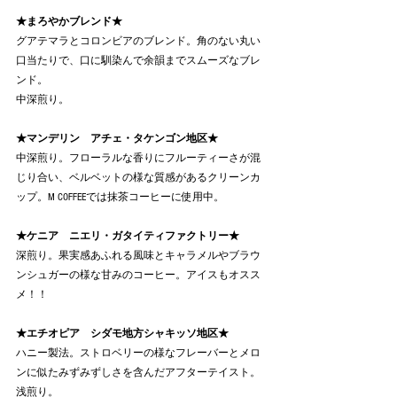
★まろやかブレンド★
グアテマラとコロンビアのブレンド。角のない丸い
口当たりで、口に馴染んで余韻までスムーズなブレ
ンド。
中深煎り。
★マンデリン　アチェ・タケンゴン地区★
中深煎り。フローラルな香りにフルーティーさが混
じり合い、ベルベットの様な質感があるクリーンカ
ップ。M COFFEEでは抹茶コーヒーに使用中。
★ケニア　ニエリ・ガタイティファクトリー★
深煎り。果実感あふれる風味とキャラメルやブラウ
ンシュガーの様な甘みのコーヒー。アイスもオスス
メ！！
★エチオピア　シダモ地方シャキッソ地区★
ハニー製法。ストロベリーの様なフレーバーとメロ
ンに似たみずみずしさを含んだアフターテイスト。
浅煎り。