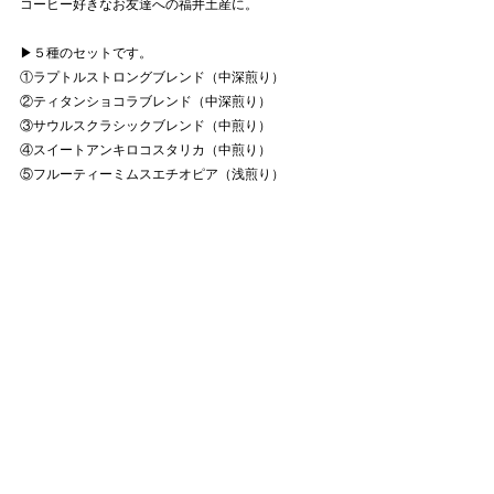
コーヒー好きなお友達への福井土産に。
▶︎５種のセットです。
①ラプトルストロングブレンド（中深煎り）
②ティタンショコラブレンド（中深煎り）
③サウルスクラシックブレンド（中煎り）
④スイートアンキロコスタリカ（中煎り）
⑤フルーティーミムスエチオピア（浅煎り）