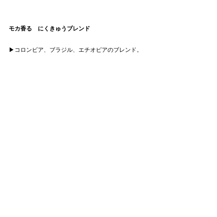
モカ香る　にくきゅうブレンド
▶︎コロンビア、ブラジル、エチオピアのブレンド。
中煎り。
ミルクチョコレートやナッツを思わせる優しいフレ
ーバーがあり、エチオピアモカを加えることによ
り、フルーティさとハーブ感溢れる爽やかですっき
りとしたマイルドなアフターテイストに仕上げまし
た。
※保護猫カフェしあわせにゃん家さんへの寄付を目
的とした商品のため、10個単位での販売です。
【M COFFEEさんの住所、営業日、連絡先
（SNS）】
〒910-0134 