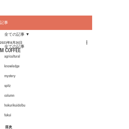
記事
全ての記事
2023年8月26日
全ての記事
M COFFEE
agricultural
knowledge
mystery
spitz
column
hokurikuidolbu
fukui
目次