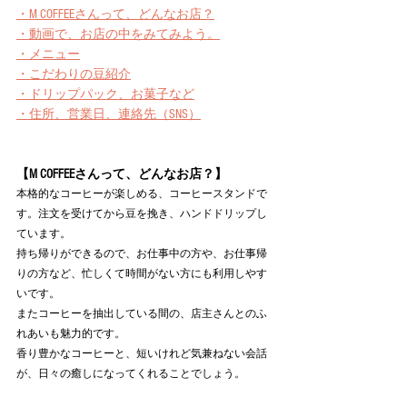
・M COFFEEさんって、どんなお店？
・動画で、お店の中をみてみよう。
・メニュー
・こだわりの豆紹介
・ドリップパック、お菓子など
・住所、営業日、連絡先（SNS）
【M COFFEEさんって、どんなお店？】
本格的なコーヒーが楽しめる、コーヒースタンドで
す。注文を受けてから豆を挽き、ハンドドリップし
ています。
持ち帰りができるので、お仕事中の方や、お仕事帰
りの方など、忙しくて時間がない方にも利用しやす
いです。
またコーヒーを抽出している間の、店主さんとのふ
れあいも魅力的です。
香り豊かなコーヒーと、短いけれど気兼ねない会話
が、日々の癒しになってくれることでしょう。