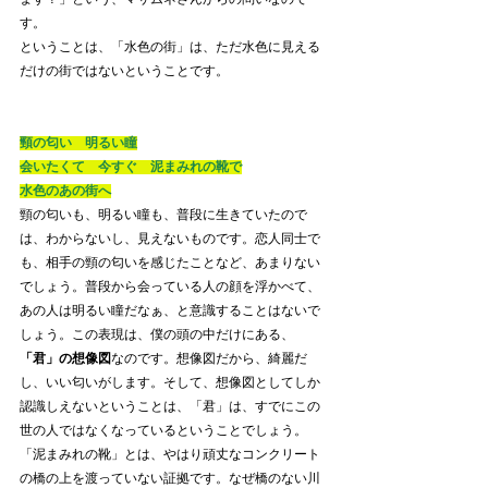
す。
ということは、「水色の街」は、ただ水色に見える
だけの街ではないということです。
頸の匂い　明るい瞳
会いたくて　今すぐ　泥まみれの靴で
水色のあの街へ
頸の匂いも、明るい瞳も、普段に生きていたので
は、わからないし、見えないものです。恋人同士で
も、相手の頸の匂いを感じたことなど、あまりない
でしょう。普段から会っている人の顔を浮かべて、
あの人は明るい瞳だなぁ、と意識することはないで
しょう。この表現は、僕の頭の中だけにある、
「君」の想像図
なのです。想像図だから、綺麗だ
し、いい匂いがします。そして、想像図としてしか
認識しえないということは、「君」は、すでにこの
世の人ではなくなっているということでしょう。
「泥まみれの靴」とは、やはり頑丈なコンクリート
の橋の上を渡っていない証拠です。なぜ橋のない川