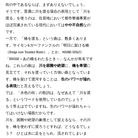
街の中であるならば、まずありえないでしょう。
そうです。普通に川を渡る場合の表現として「川を
渡る」を使うのは、住居地において都市整備事業が
ほぼ完遂されている現代においては
やや不自然
なの
です。
一方で、「橋を渡る」という曲は、数多くありま
す。サイモン&ガーファンクルの「明日に架ける橋
（Bridge over Troubled Water）」とか、HOUND DOGの
「BRIDGE～あの橋をわたるとき～」なんかが有名です
ね。これらの曲は、
川を困難や絶望
に、
橋を希望
に
見立てて、それを渡っていく力強い曲となっていま
す。橋を架けて渡河することは、
生のパワーが溢れ
る表現
だと言えるでしょう。
では、「水色の街」の歌詞は、なぜあえて「川を渡
る」というワードを使用しているのでしょう？
もう答えはでていますね。生のパワーが溢れちゃっ
てはいけない場面だからです。
川を、困難や絶望の象徴として捉えるなら、その川
を、橋を使わずに渡ろうとすれば、どうなるでしょ
う？　ひとは水に足をとられ、流されてしまいま