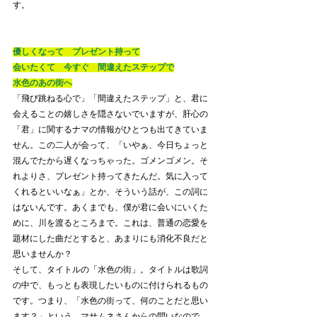
す。
優しくなって　プレゼント持って
会いたくて　今すぐ　間違えたステップで
水色のあの街へ
「飛び跳ねる心で」「間違えたステップ」と、君に
会えることの嬉しさを隠さないでいますが、肝心の
「君」に関するナマの情報がひとつも出てきていま
せん。この二人が会って、「いやぁ、今日ちょっと
混んでたから遅くなっちゃった。ゴメンゴメン。そ
れよりさ、プレゼント持ってきたんだ。気に入って
くれるといいなぁ」とか、そういう話が、この詞に
はないんです。あくまでも、僕が君に会いにいくた
めに、川を渡るところまで。これは、普通の恋愛を
題材にした曲だとすると、あまりにも消化不良だと
思いませんか？
そして、タイトルの「水色の街」。タイトルは歌詞
の中で、もっとも表現したいものに付けられるもの
です。つまり、「水色の街って、何のことだと思い
ます？」という、マサムネさんからの問いなので