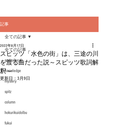
記事
全ての記事
2022年8月17日
全ての記事
スピッツ「水色の街」は、三途の川
agricultural
を渡る曲だった説～スピッツ歌詞解
釈～
knowledge
更新日：
3月9日
mystery
spitz
column
hokurikuidolbu
fukui