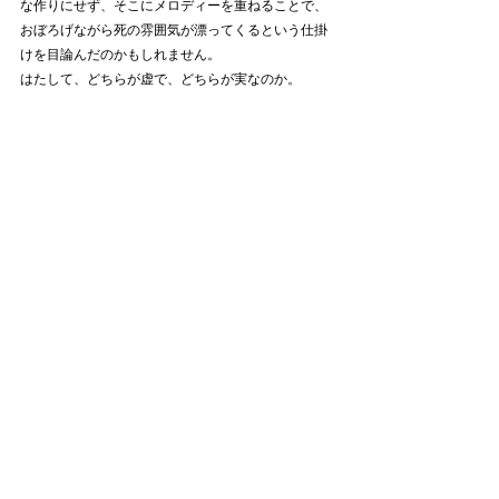
な作りにせず、そこにメロディーを重ねることで、
おぼろげながら死の雰囲気が漂ってくるという仕掛
けを目論んだのかもしれません。
はたして、どちらが虚で、どちらが実なのか。
まだまだ掘り下げる価値のある曲だということです
ね。
スピッツが好きな八百屋さんの記事一覧はこちらか
らどうぞ↓