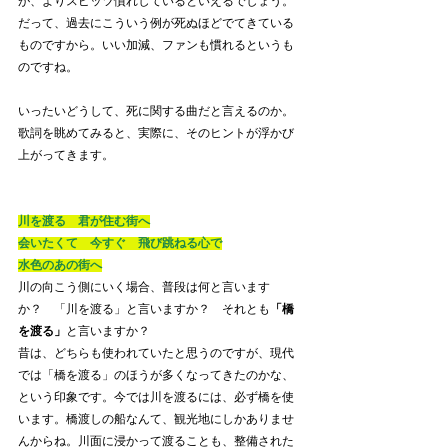
が、よりスピッツ慣れしているといえるでしょう。
だって、過去にこういう例が死ぬほどでてきている
ものですから。いい加減、ファンも慣れるというも
のですね。
いったいどうして、死に関する曲だと言えるのか。
歌詞を眺めてみると、実際に、そのヒントが浮かび
上がってきます。
川を渡る　君が住む街へ
会いたくて　今すぐ　飛び跳ねる心で
水色のあの街へ
川の向こう側にいく場合、普段は何と言います
か？　「川を渡る」と言いますか？　それとも
「橋
を渡る」
と言いますか？　
昔は、どちらも使われていたと思うのですが、現代
では「橋を渡る」のほうが多くなってきたのかな、
という印象です。今では川を渡るには、必ず橋を使
います。橋渡しの船なんて、観光地にしかありませ
んからね。川面に浸かって渡ることも、整備された