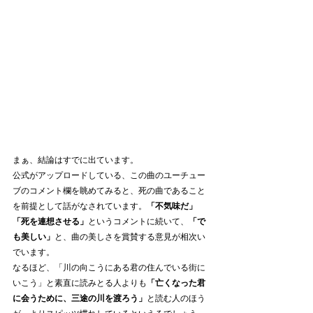
まぁ、結論はすでに出ています。
公式がアップロードしている、この曲のユーチュー
ブのコメント欄を眺めてみると、死の曲であること
を前提として話がなされています。
「不気味だ」
「死を連想させる」
というコメントに続いて、
「で
も美しい」
と、曲の美しさを賞賛する意見が相次い
でいます。
なるほど、「川の向こうにある君の住んでいる街に
いこう」と素直に読みとる人よりも
「亡くなった君
に会うために、三途の川を渡ろう」
と読む人のほう