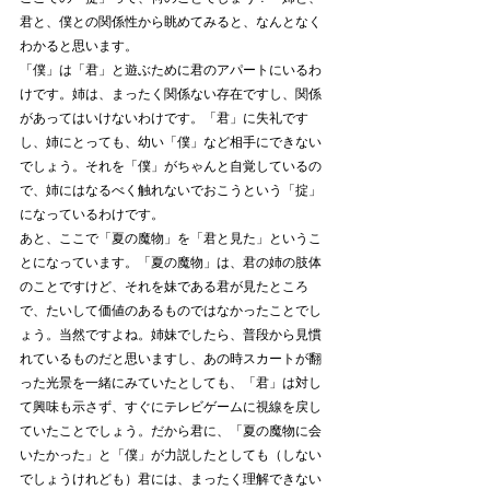
君と、僕との関係性から眺めてみると、なんとなく
わかると思います。
「僕」は「君」と遊ぶために君のアパートにいるわ
けです。姉は、まったく関係ない存在ですし、関係
があってはいけないわけです。「君」に失礼です
し、姉にとっても、幼い「僕」など相手にできない
でしょう。それを「僕」がちゃんと自覚しているの
で、姉にはなるべく触れないでおこうという「掟」
になっているわけです。
あと、ここで「夏の魔物」を「君と見た」というこ
とになっています。「夏の魔物」は、君の姉の肢体
のことですけど、それを妹である君が見たところ
で、たいして価値のあるものではなかったことでし
ょう。当然ですよね。姉妹でしたら、普段から見慣
れているものだと思いますし、あの時スカートが翻
った光景を一緒にみていたとしても、「君」は対し
て興味も示さず、すぐにテレビゲームに視線を戻し
ていたことでしょう。だから君に、「夏の魔物に会
いたかった」と「僕」が力説したとしても（しない
でしょうけれども）君には、まったく理解できない