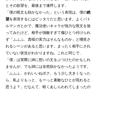
とその欲望を、最後まで連呼します。
「僕の呪文も効かなかった」という表現は、僕の
絶
望
を表現するにはピッタリだと思います。よくバト
ルマンガとかで、魔法使いキャラが強力な呪文を放
ってみたけど、相手が強敵すぎて傷ひとつ付けられ
ず「ふふふ、貴様の実力はそんなものか」と嘲笑さ
れるシーンがあると思います。まったく相手にされ
ていない状況がわかりますね。これと同じで、
「僕」は実際に姉に想いの丈をぶつけたのかもしれ
ませんが、でも姉には全然効かなかったようです。
「ふふふ、かわいいねボク。もう少し大きくなった
ら、私よりもっと、もーっと素敵なひとが現れると
思うよ？」だなんて、軽くあしらわれてしまったの
が、この表現なのだと思います。
という感じで解釈してみましたが、いかがでしょう
か？
納得できるようなところ、ありましたか？