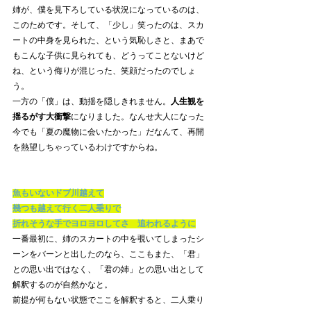
姉が、僕を見下ろしている状況になっているのは、
このためです。そして、「少し」笑ったのは、スカ
ートの中身を見られた、という気恥しさと、まあで
もこんな子供に見られても、どうってことないけど
ね、という侮りが混じった、笑顔だったのでしょ
う。
一方の「僕」は、動揺を隠しきれません。
人生観を
揺るがす大衝撃
になりました。なんせ大人になった
今でも「夏の魔物に会いたかった」だなんて、再開
を熱望しちゃっているわけですからね。
魚もいないドブ川越えて
幾つも越えて行く二人乗りで
折れそうな手でヨロヨロしてさ　追われるように
一番最初に、姉のスカートの中を覗いてしまったシ
ーンをバーンと出したのなら、ここもまた、「君」
との思い出ではなく、「君の姉」との思い出として
解釈するのが自然かなと。
前提が何もない状態でここを解釈すると、二人乗り