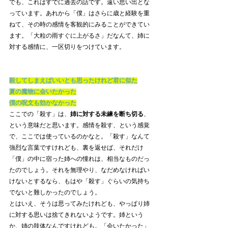
でも、これはすでに過去の話です。遠い思い出とな
っています。あれから「僕」はさらに歳と経験を重
ねて、その時の感情を客観的にみることができてい
ます。「大粒の雨すぐに上がるさ」だなんて、姉に
対する感情に、一区切りをつけています。
殺してしまえばいいとも思ったけれど君に似た
夏の魔物に会いたかった
僕の呪文も効かなかった
ここでの「殺す」は、
姉に対する未練を断ち切る
、
という意味だと思います。感情を殺す、という感覚
で、ここでは使っているのかなと。「殺す」なんて
強烈な言葉ですけれども、裏を返せば、それだけ
「僕」の中に宿った姉への憧れは、相当なものだっ
たのでしょう。それを無理やり、なだめなければい
けないとするなら、もはや「殺す」ぐらいの気持ち
でないと難しかったのでしょう。
とはいえ、そうは思ってみたけれども、やっぱり姉
に対する思いは捨てきれないようです。姉という
か、姉の肢体なんですけれども。「会いたかった」