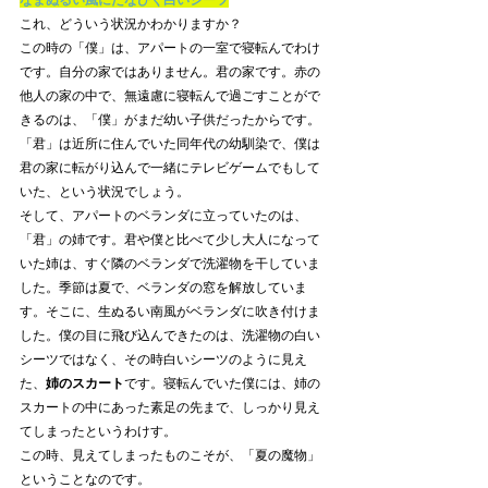
なまぬるい風にたなびく白いシーツ
これ、どういう状況かわかりますか？
この時の「僕」は、アパートの一室で寝転んでわけ
です。自分の家ではありません。君の家です。赤の
他人の家の中で、無遠慮に寝転んで過ごすことがで
きるのは、「僕」がまだ幼い子供だったからです。
「君」は近所に住んでいた同年代の幼馴染で、僕は
君の家に転がり込んで一緒にテレビゲームでもして
いた、という状況でしょう。
そして、アパートのベランダに立っていたのは、
「君」の姉です。君や僕と比べて少し大人になって
いた姉は、すぐ隣のベランダで洗濯物を干していま
した。季節は夏で、ベランダの窓を解放していま
す。そこに、生ぬるい南風がベランダに吹き付けま
した。僕の目に飛び込んできたのは、洗濯物の白い
シーツではなく、その時白いシーツのように見え
た、
姉のスカート
です。寝転んでいた僕には、姉の
スカートの中にあった素足の先まで、しっかり見え
てしまったというわけす。
この時、見えてしまったものこそが、「夏の魔物」
ということなのです。