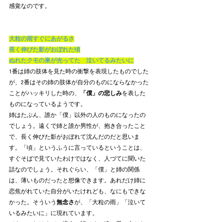
感覚なのです。
大粒の雨すぐにあがるさ
長く伸びた影がおぼれた頃
ぬれたクモの巣が光ってた　泣いてるみたいに
1番は姉の肢体を見た時の衝撃を表現したものでした
が、2番はその姉の肢体が自分のものにならなかった
ことがハッキリした時の、
「僕」の悲しみ
を表した
ものになっているようです。
姉はたぶん、誰か「僕」以外の人のものになったの
でしょう。遠くで姉と誰か男性が、抱き合ったこと
で、長く伸びた影がおぼれて沈んだのだと思いま
す。「頃」というふうに言っているということは、
すぐそばで見ていたわけではなく、人づてに聞いた
話なのでしょう。それぐらい、「僕」と姉の関係
は、薄いものだったと想像できます。あれだけ姉に
恋焦がれていた自分がいたけれども、なにもできな
かった。そういう
無念さ
が、「大粒の雨」「泣いて
いるみたいに」に現れています。