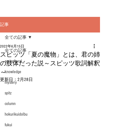
記事
全ての記事
2022年6月15日
全ての記事
スピッツ「夏の魔物」とは、君の姉
agricultural
の肢体だった説～スピッツ歌詞解釈
～
knowledge
更新日：
2月28日
mystery
spitz
column
hokurikuidolbu
fukui