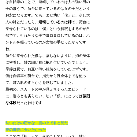
は自転車のことで、運転しているのは力の強い男の
子のほうで、荷台に乗っているのは女の子だという
解釈になります。でも、まだ幼い「僕」と、少し大
人の姉とだったら、
運転しているのは姉
で、荷台に
乗せられているのは「僕」という解釈をするのが自
然です。折れそうな手でヨロヨロしているのは、ハ
ンドルを握っているのが女性の手だったからです
ね。
荷台に乗せられた僕は、落ちないように、姉の身体
に密着し、姉の細い腰に抱き付いていたでしょう。
季節は夏で、お互い薄い服装をしていたはずです。
僕は自転車の荷台で、指先から腕全体までを使っ
て、姉の肌の柔らかさを感じていました。
最初の、スカートの中が見えちゃったエピソード
に、勝るとも劣らない、幼い「僕」にとっては
強烈
な体験
だったわけです。
幼いだけの密かな　掟の上で君と見た
夏の魔物に会いたかった
ここでの「掟」って、何のことでしょう？　姉と、