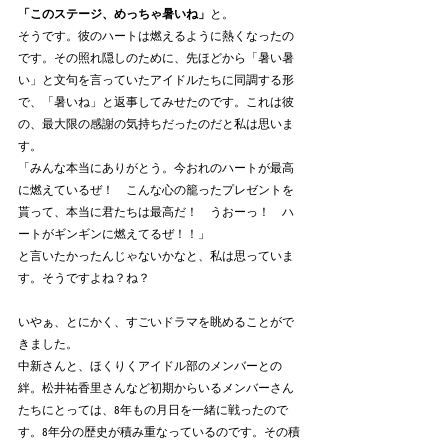
「このステージ、めっちゃ暑いね」
と。
そうです。彼のハートは燃えるように熱くなったの
です。その照れ隠しのために、先ほどから「暑い暑
い」と文句を言っていたアイドルたちに同調する形
で、「暑いね」と返事してみせたのです。これは彼
の、最大限の感謝の気持ちだったのだと私は思いま
す。
「みんな本当にありがとう。今おれのハートが最高
に燃えているぜ！　こんな心の籠ったプレゼントを
貰って、本当に君たちは最高だ！　うおーっ！　ハ
ートがギンギンに燃えてるぜ！！」
と言いたかったんじゃないかなと、私は思っていま
す。そうですよね？ね？
いやぁ、とにかく、すごいドラマを眺めることがで
きました。
中新さんと、ほくりくアイドル部のメンバーとの
絆。松井祐香里さんなど初期からいるメンバーさん
たちにとっては、8年もの月日を一緒に戦ったので
す。8年分の歴史が積み重なっているのです。その積