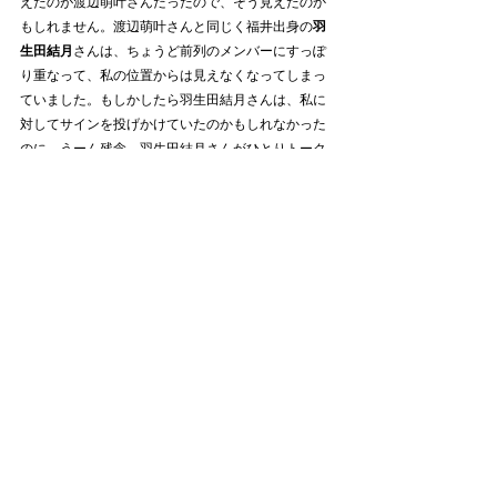
えたのが渡辺萌叶さんだったので、そう見えたのか
もしれません。渡辺萌叶さんと同じく福井出身の
羽
生田結月
さんは、ちょうど前列のメンバーにすっぽ
り重なって、私の位置からは見えなくなってしまっ
ていました。もしかしたら羽生田結月さんは、私に
対してサインを投げかけていたのかもしれなかった
のに。うーん残念。羽生田結月さんがひとりトーク
する場面がありましたが、会場の熱気に動じず落ち
着き払っていて、すらすら聞くことができました。
めちゃめちゃ成長を感じます。こういうの、いいで
すね。
山中彩也乃
さんは、めっちゃ存在感増してきている
なと思います。いや私が注目していたから、そう見
えるようになっただけなのかもしれませんが。落ち
着ていいるし華もあるし、穏やかなように見えます
が熱いもの持っているし、みんなを引っ張っていく
ような責任感も感じます。みんなの支持と期待を背
負えば、結果を出せるポテンシャル持ってると思う
のですが、どうでしょう。福井のみなさん、そして
北陸のみなさんは、山中彩也乃さんに熱い期待と信
頼を投げかけてみませんか。将来北陸まで背負って