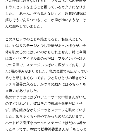
さんが特に好きなのですが、マサムネさんの身体が
ドラムセットをまるごと覆っているカタチになりま
した。「あーん、何も見えない」と、超超超VIP席に
嬉しそうでありつつも、どこか歯がゆいような、そ
んな顔をしていました。
このスピッツのことを踏まえると、私個人として
は、やはりステージと少し距離があったほうが、全
体を眺めるのにはいいのかもしれません。特に今回
はほくりくアイドル部の公演は、フルメンバー21人
での公演で、ステージいっぱいに広がっており、ま
た3層の厚みがありました。私の位置でも広がってい
るなと感じるぐらいです。ひとりひとりの動きがバ
ッチリ視界に入るし、かつその動きにはめちゃくち
ゃ迫力がありました。
私のすぐそばにはプロデューサーの中新さんがいた
のですけれども、彼はそこで視線を微動だにさせ
ず、腕を組みながらジーッとステージを眺めていま
した。めちゃくちゃ見やすかったのだと思います。
ハートピア春江小ホールのステージ上はだいぶ暑か
ったそうです。MCにて松井裕香里さんが「ちょっと