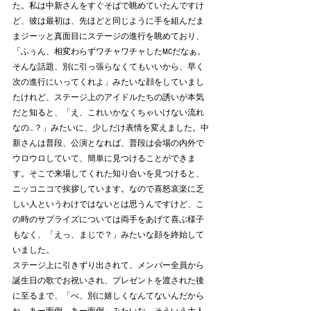
た。私は中新さんをすぐそばで眺めていたんですけ
ど、彼は最初は、先ほどと同じように手を組んだま
まジーッと真面目にステージの進行を眺めており、
「ふぅん、相変わらずワチャワチャしたMCだなぁ。
そんな話題、別に引っ張らなくてもいいから、早く
次の進行にいってくれよ」みたいな顔をしていまし
たけれど、ステージ上のアイドルたちの誘いが本気
だと知ると、「え、これいかなくちゃいけない流れ
なの…？」みたいに、少しだけ表情を変えました。中
新さんは普段、公演となれば、普段は会場の内外で
ウロウロしていて、簡単に見つけることができま
す。そこで来場してくれた知り合いを見つけると、
ニッコニコで挨拶しています。なので喜怒哀楽に乏
しい人というわけではないとは思うんですけど、こ
の時のサプライズについては両手をあげて喜ぶ様子
もなく、「えっ、まじで？」みたいな顔を終始して
いました。
ステージ上に引きずり出されて、メンバー全員から
誕生日の歌でお祝いされ、プレゼントを渡された後
に至るまで、「べ、別に嬉しくなんてないんだから