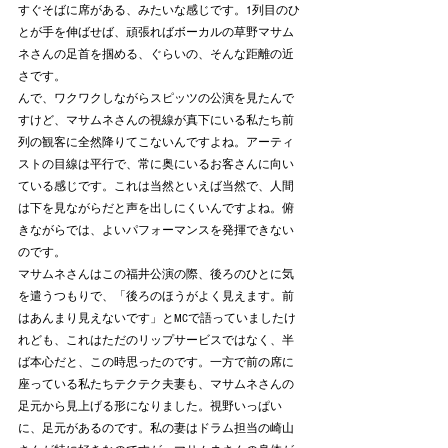
すぐそばに席がある、みたいな感じです。1列目のひ
とが手を伸ばせば、頑張ればボーカルの草野マサム
ネさんの足首を掴める、ぐらいの、そんな距離の近
さです。
んで、ワクワクしながらスピッツの公演を見たんで
すけど、マサムネさんの視線が真下にいる私たち前
列の観客に全然降りてこないんですよね。アーティ
ストの目線は平行で、常に奥にいるお客さんに向い
ている感じです。これは当然といえば当然で、人間
は下を見ながらだと声を出しにくいんですよね。俯
きながらでは、よいパフォーマンスを発揮できない
のです。
マサムネさんはこの福井公演の際、後ろのひとに気
を遣うつもりで、「後ろのほうがよく見えます。前
はあんまり見えないです」とMCで語っていましたけ
れども、これはただのリップサービスではなく、半
ば本心だと、この時思ったのです。一方で前の席に
座っている私たちテクテク夫妻も、マサムネさんの
足元から見上げる形になりました。視野いっぱい
に、足元があるのです。私の妻はドラム担当の崎山