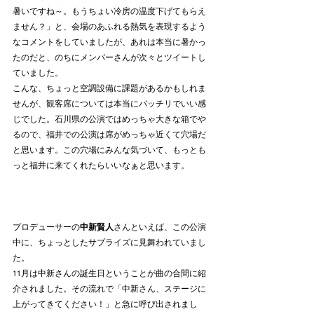
暑いですね～。もうちょい冷房の温度下げてもらえ
ません？」と、会場のあふれる熱気を表現するよう
なコメントをしていましたが、あれは本当に暑かっ
たのだと、のちにメンバーさんが次々とツイートし
ていました。
こんな、ちょっと空調設備に課題があるかもしれま
せんが、観客席については本当にバッチリでいい感
じでした。石川県の公演ではめっちゃ大きな箱でや
るので、福井での公演は席がめっちゃ近くて穴場だ
と思います。この穴場にみんな気づいて、もっとも
っと福井に来てくれたらいいなぁと思います。
プロデューサーの
中新賢人
さんといえば、この公演
中に、ちょっとしたサプライズに見舞われていまし
た。
11月は中新さんの誕生日ということが曲の合間に紹
介されました。その流れで「中新さん、ステージに
上がってきてください！」と急に呼び出されまし