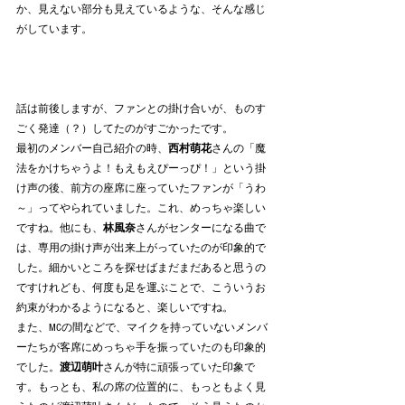
か、見えない部分も見えているような、そんな感じ
がしています。
話は前後しますが、ファンとの掛け合いが、ものす
ごく発達（？）してたのがすごかったです。
最初のメンバー自己紹介の時、
西村萌花
さんの「魔
法をかけちゃうよ！もえもえぴーっぴ！」という掛
け声の後、前方の座席に座っていたファンが「うわ
～」ってやられていました。これ、めっちゃ楽しい
ですね。他にも、
林風奈
さんがセンターになる曲で
は、専用の掛け声が出来上がっていたのが印象的で
した。細かいところを探せばまだまだあると思うの
ですけれども、何度も足を運ぶことで、こういうお
約束がわかるようになると、楽しいですね。
また、MCの間などで、マイクを持っていないメンバ
ーたちが客席にめっちゃ手を振っていたのも印象的
でした。
渡辺萌叶
さんが特に頑張っていた印象で
す。もっとも、私の席の位置的に、もっともよく見