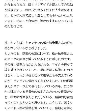
からもまだまだ、ほくりくアイドル部としての活動
が続きますし、終わった後もまだまだ人生が続きま
す。どうぞ元気で楽しく過ごしてもらいたいなと思
います。そのこと自体が、誰かの支えになっている
のだと信じて。
柱、といえば、キャプテンの
松井祐香里
さんの存在
感が増しているなと感じました。
というのも、以前の公演に比べて、松井祐香里さん
のマイクの頻度が減っているように感じたのです。
その分、後輩たちがかわるがわる、マイクを持って
場を盛り上げていました。単に役割を移譲したので
はなく、しっかり柱となって後輩たちを支えている
のが、ビンビンに伝わってきていました。B’zの稲葉
さんがステージ上で暴れまわっているのを、にこや
かに眺めている兄貴分の松本さんみたいな役割だな
と。松井祐香里さんが果たしている、精神的な役割
ってすごく大きいなと思います。こうして、ほくり
くアイドル部の活動を追っていくと、信頼とか絆と