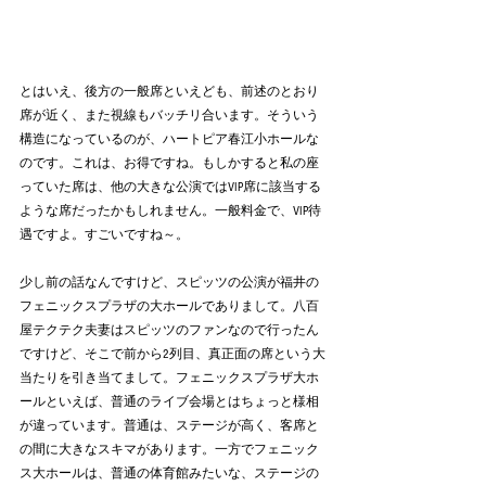
とはいえ、後方の一般席といえども、前述のとおり
席が近く、また視線もバッチリ合います。そういう
構造になっているのが、ハートピア春江小ホールな
のです。これは、お得ですね。もしかすると私の座
っていた席は、他の大きな公演ではVIP席に該当する
ような席だったかもしれません。一般料金で、VIP待
遇ですよ。すごいですね～。
少し前の話なんですけど、スピッツの公演が福井の
フェニックスプラザの大ホールでありまして。八百
屋テクテク夫妻はスピッツのファンなので行ったん
ですけど、そこで前から2列目、真正面の席という大
当たりを引き当てまして。フェニックスプラザ大ホ
ールといえば、普通のライブ会場とはちょっと様相
が違っています。普通は、ステージが高く、客席と
の間に大きなスキマがあります。一方でフェニック
ス大ホールは、普通の体育館みたいな、ステージの