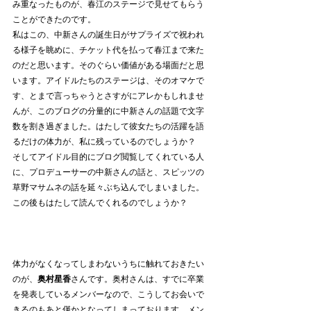
み重なったものが、春江のステージで見せてもらう
ことができたのです。
私はこの、中新さんの誕生日がサプライズで祝われ
る様子を眺めに、チケット代を払って春江まで来た
のだと思います。そのぐらい価値がある場面だと思
います。アイドルたちのステージは、そのオマケで
す、とまで言っちゃうとさすがにアレかもしれませ
んが、このブログの分量的に中新さんの話題で文字
数を割き過ぎました。はたして彼女たちの活躍を語
るだけの体力が、私に残っているのでしょうか？　
そしてアイドル目的にブログ閲覧してくれている人
に、プロデューサーの中新さんの話と、スピッツの
草野マサムネの話を延々ぶち込んでしまいました。
この後もはたして読んでくれるのでしょうか？
体力がなくなってしまわないうちに触れておきたい
のが、
奥村星香
さんです。奥村さんは、すでに卒業
を発表しているメンバーなので、こうしてお会いで
きるのもあと僅かとなってしまっております。メン