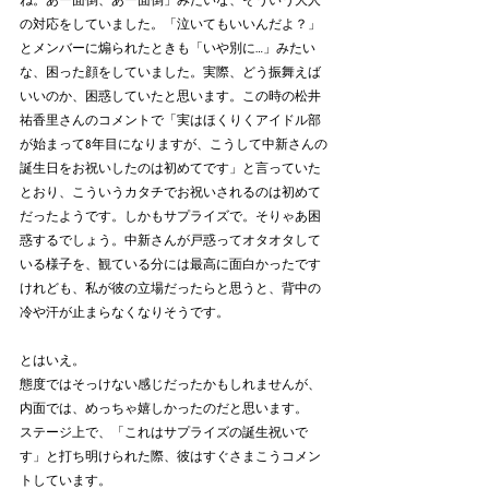
ね。あー面倒、あー面倒」みたいな、そういう大人
の対応をしていました。「泣いてもいいんだよ？」
とメンバーに煽られたときも「いや別に…」みたい
な、困った顔をしていました。実際、どう振舞えば
いいのか、困惑していたと思います。この時の松井
祐香里さんのコメントで「実はほくりくアイドル部
が始まって8年目になりますが、こうして中新さんの
誕生日をお祝いしたのは初めてです」と言っていた
とおり、こういうカタチでお祝いされるのは初めて
だったようです。しかもサプライズで。そりゃあ困
惑するでしょう。中新さんが戸惑ってオタオタして
いる様子を、観ている分には最高に面白かったです
けれども、私が彼の立場だったらと思うと、背中の
冷や汗が止まらなくなりそうです。
とはいえ。
態度ではそっけない感じだったかもしれませんが、
内面では、めっちゃ嬉しかったのだと思います。
ステージ上で、「これはサプライズの誕生祝いで
す」と打ち明けられた際、彼はすぐさまこうコメン
トしています。