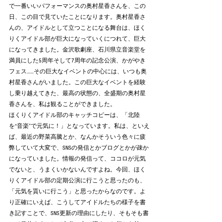
で一番いいパフォーマンスの奥村星香さんを、この
日、この目で見ていたことになります。奥村星香さ
んの、アイドルとして立つことになる舞台は、ほく
りくアイドル部が巨大になっていくにつれて、巨大
になってきました。金沢歌劇座、石川県立音楽堂を
満員にした5周年そして7周年の記念公演、かがやき
フェス……その巨大なイベントの中心には、いつも奥
村星香さんがいました。この巨大なイベントを経験
し乗り越えてきた、最高の状態の、全盛期の奥村星
香さんを、私は観ることができました。
ほくりくアイドル部のキャッチコピーは、「北陸
を“音楽”で元気に！」となっています。私は、といえ
ば、最近の野菜高騰とか、なんかそういう色々に疲
弊していて大変で、SNSの発信とかブログとかが疎か
になっていました。情報の発信って、ココロが元気
でないと、うまくいかないんですよね。今回、ほく
りくアイドル部の定期公演に行こうと思ったのも、
「元気を貰いに行こう」と思ったからなのです。よ
り正確にいえば、こうしてアイドルたちの様子を書
き記すことで、SNS更新の理由にしたり、そもそも書