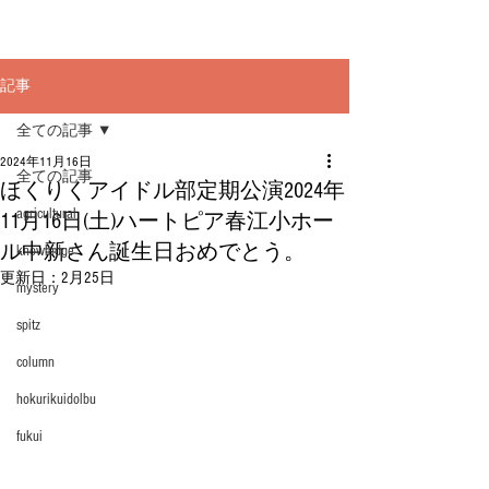
記事
全ての記事
2024年11月16日
全ての記事
ほくりくアイドル部定期公演2024年
agricultural
11月16日(土)ハートピア春江小ホー
ル中新さん誕生日おめでとう。
knowledge
更新日：
2月25日
mystery
spitz
column
hokurikuidolbu
fukui