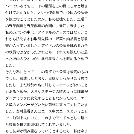
バーでいるうちに、その活躍をこの目にしかと焼き
付けておかないと、という使命感で、今回の公演会
を観に行こうとしたのが、私の動機でした。土曜日
の野菜配達と野菜配達の合間に、春江に来ました。
私のカバンの中は、アイドルのグッズではなく、こ
れから訪問するお取引先様の、野菜の納品書と領収
書が入っていました。アイドルの公演を眺める万全
の状態ではなかったけれども、それでも観たいと思
った理由のひとつが、奥村星香さんを眺めるためで
した。
そんな私にとって、この春江での公演は最高のもの
でした。前述したとおり、目線がしっかり合う席で
したし、また総勢21名に対してステージが狭いこと
もあるためか、大きなステージの時のように陣形が
ダイナミックに変化することもなかったので、エー
ス級のメンバーがだいたい前列に立ってくれていま
した。奥村星香さんはエース中のエースということ
で、前列中央にいて、これまでアイドルとして培っ
た技量を最大限発揮してくれていました。
もし技術が積み重なっていくとするなら、私は今ま