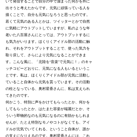
いて発信することで自分の中で溜まった何かを外に
出そうと考えたからです。元気に頑張っている人を
描くことで、自分も元気になろうと思ったのです。
若くて元気のある人とかは、ツイッターとかで自然
に気軽にアウトプットしていますが、私のような年
老いた八百屋さんにとっては、アウトプットするに
も気力がいります。ほくりくアイドル部の活動に触
れ、それをアウトプットすることで、使った気力を
取り戻して、さらにより元気になることができま
す。こんな風に、「北陸を“音楽”で元気に！」のキャ
ッチコピーどおりに、元気になる人もいるというこ
とです。私は、ほくりくアイドル部が元気に活動し
ていること自体から元気を貰っています。その活動
の柱となっている、奥村星香さんに、私は支えられ
てきたのです。
何かこう、特別に声をかけてもらったとか、何かを
してもらったとか、はたまた容姿が端麗だとか、そ
ういう即物的なのも元気になるのに有効かもしれま
せんが、たとえ特別なモノやコトがなくても、アイ
ドルが元気でいてくれる、ということ自体が、誰か
の支えになりえるのです。奥村星香さんには、これ