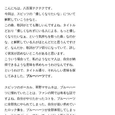
こんにちは。八百屋テクテクです。
今回は、スピッツの「優しくなりたいな」について
解釈していこうかなと。
この曲、歌詞がとても難しいんですよね。タイトル
どおり「優しくなれずにいる人による、もっと優し
くなりたいなぁ、という気持ちを歌った曲」なのか
な、と解釈している人がほとんどだと思うんですけ
ど、なんだか、歌詞がブツ切りになっていて、詳し
く状況が読めないところがあると思います。
こういう場合って、私のようなヒマ人は、自分が納
得できるような意味を求めちゃうわけなんですね。
というわけで、タイトル通り、それらしい意味を探
してみました。
ブルーハーツ
です。
スピッツのボーカル、草野マサムネは、ブルーハー
ツに憧れていたことは、ファンの間では有名な話で
すよね。自分がやりたかったコトを、ブルーハーツ
に全部先にやられてしまった。自分が追い求めてい
たロック像を、ブルーハーツが全部体現してしまっ