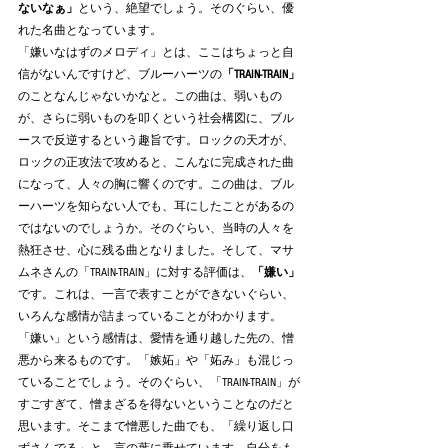
ないなぁ」
という、絶望でしょう。そのぐらい、優
れた名曲となっています。
「嫌いなはずのメロディ」とは、ここはちょっと自
信がないんですけど、ブルーハーツの
「TRAIN-TRAIN」
のことなんじゃないかなと。この曲は、弱いもの
が、さらに弱いものを叩くという社会構図に、ブル
ースで反逆するという趣旨です。ロックの天才が、
ロックの正攻法で攻めると、こんなに完成された曲
になって、人々の胸に響くのです。この曲は、ブル
ーハーツを知らない人でも、耳にしたことがあるの
ではないのでしょうか。そのぐらい、当時の人々を
熱狂させ、心に残る曲となりました。そして、マサ
ムネさんの「TRAIN-TRAIN」に対する評価は、
「嫌い」
です。これは、一言で表すことができないぐらい、
いろんな感情が詰まっていることがわかります。
「嫌い」という感情は、愛情を通り越した先の、憎
悪から来るものです。「嫉妬」や「妬み」も混じっ
ていることでしょう。そのぐらい、「TRAIN-TRAIN」が
すごすぎて、憎まざるを得ないということなのだと
思います。そこまで憎悪した曲でも、「繰り返し口