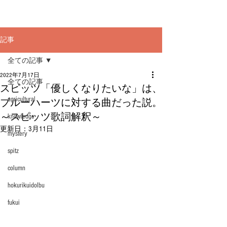
記事
全ての記事
2022年7月17日
全ての記事
スピッツ「優しくなりたいな」は、
agricultural
ブルーハーツに対する曲だった説。
～スピッツ歌詞解釈～
knowledge
更新日：
3月11日
mystery
spitz
column
hokurikuidolbu
fukui