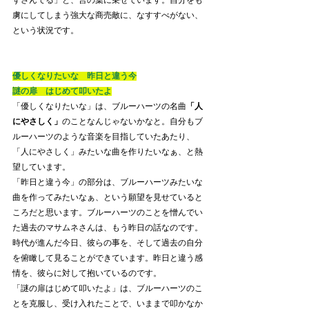
ずさんでる」と、言の葉に乗せています。自分をも
虜にしてしまう強大な商売敵に、なすすべがない、
という状況です。
優しくなりたいな　昨日と違う今
謎の扉　はじめて叩いたよ
「優しくなりたいな」は、ブルーハーツの名曲
「人
にやさしく」
のことなんじゃないかなと。自分もブ
ルーハーツのような音楽を目指していたあたり、
「人にやさしく」みたいな曲を作りたいなぁ、と熱
望しています。
「昨日と違う今」の部分は、ブルーハーツみたいな
曲を作ってみたいなぁ、という願望を見せていると
ころだと思います。ブルーハーツのことを憎んでい
た過去のマサムネさんは、もう昨日の話なのです。
時代が進んだ今日、彼らの事を、そして過去の自分
を俯瞰して見ることができています。昨日と違う感
情を、彼らに対して抱いているのです。
「謎の扉はじめて叩いたよ」は、ブルーハーツのこ
とを克服し、受け入れたことで、いままで叩かなか