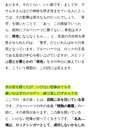
あります。そのぐらい、いい曲です。ましてや、マ
サムネさんほどの神経を研ぎ澄ませている人にとっ
ては、その影響は甚大なものだったでしょう。「青
空」を聴いたことで、「あっ、この路線でいった
ら、絶対にブルーハーツに勝てない……青色はダメ
だ、
桜色
にならなくちゃ……」と、音楽の方向性を変
更させられたのは、「青空」だといわんばかりの表
現となっています。ブルーハーツは、ロックの王道
である反抗の中心を歌い上げていますが、スピッツ
は
恋とか愛とかの「桜色」
をその中心に据えていま
す。こういう構図が、この詞には見えます。
水の音を聴くたび　いけない想像めぐらす
嫌いなはずのメロディ　繰り返し口ずさんでる
ここでの「水の音」とは、
花瓶に水を注いている音
です。ブルーハーツの中の名曲
「情熱の薔薇」
の一
節に、その表現があります。この曲を聴いている
と、いけない想像が巡ってくるそうです。
「ああ……
俺は、ロックシンガーとして、成功しないかもしれ