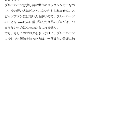
ブルーハーツは少し前の世代のロックシンガーなの
で、今の若い人はピンとこないかもしれません。ス
ピッツファンには若い人も多いので、ブルーハーツ
のことをふんだんに盛り込んだ今回のブログは、つ
まらないものになったかもしれません。
でも、もしこのブログをきっかけに、ブルーハーツ
に少しでも興味を持った方は、一度彼らの音楽に触
れてみると、いいかもしれません。マサムネさんが
恋焦がれ、絶望した理由に、触れることができると
思います。
他にも面白いスピッツの記事、あります。
スピッツが好きな八百屋さんの記事一覧はこちらか
らどうぞ↓