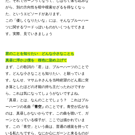
た。それでガーンってなって、しばらく落ち込みな
がら、別の方向性を暗中模索せざるを得なくなっ
た、というエピソードがあります。
この「優しくなりたいな」には、そんなブルーハー
ツに関するワードっぽいものがいくつもでてきま
す。実際、見ていきましょう
君のことを知りたい　どんな小さなことも
真昼に浮かぶ僕を　桜色に染め上げて
まず、この歌詞の「君」は、ブルーハーツのことで
す。どんな小さなことも知りたい、と願っていま
す。なんせ、マサムネさんを当時絶望のどん底に突
き落としたほどの才能の持ち主だったわけですか
ら。これは気になってしょうがないですよね。
「真昼」とは、なんのことでしょう？　これはブル
ーハーツの名曲
「青空」
のことです。青空が広がる
のは、真昼しかないからです。この曲を聴いて、ガ
ーンとなっている様子が、ここでは描かれていま
す。この「青空」という曲は、普通の感覚を持って
いる私たちですら、なにか心にガーンと来るものが