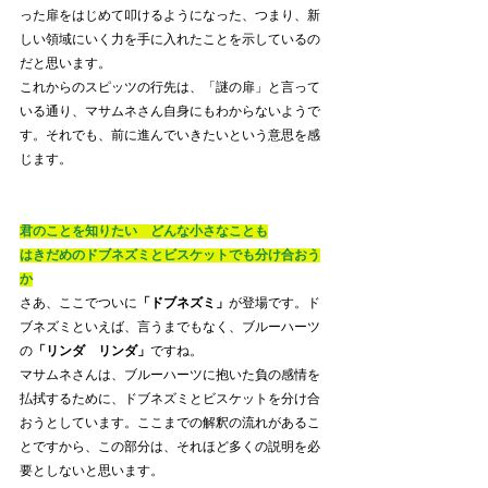
った扉をはじめて叩けるようになった、つまり、新
しい領域にいく力を手に入れたことを示しているの
だと思います。
これからのスピッツの行先は、「謎の扉」と言って
いる通り、マサムネさん自身にもわからないようで
す。それでも、前に進んでいきたいという意思を感
じます。
君のことを知りたい　どんな小さなことも
はきだめのドブネズミとビスケットでも分け合おう
か
さあ、ここでついに
「ドブネズミ」
が登場です。ド
ブネズミといえば、言うまでもなく、ブルーハーツ
の
「リンダ　リンダ」
ですね。
マサムネさんは、ブルーハーツに抱いた負の感情を
払拭するために、ドブネズミとビスケットを分け合
おうとしています。ここまでの解釈の流れがあるこ
とですから、この部分は、それほど多くの説明を必
要としないと思います。