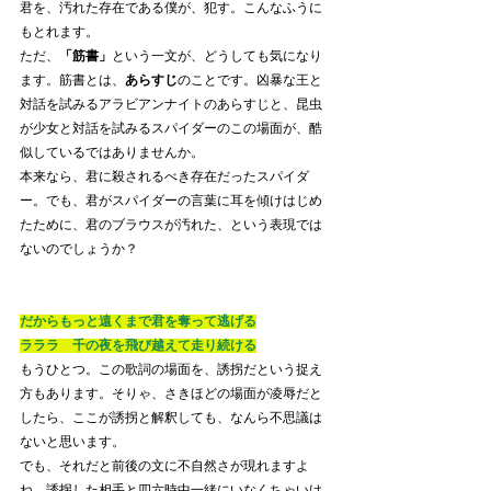
君を、汚れた存在である僕が、犯す。こんなふうに
もとれます。
ただ、
「筋書」
という一文が、どうしても気になり
ます。筋書とは、
あらすじ
のことです。凶暴な王と
対話を試みるアラビアンナイトのあらすじと、昆虫
が少女と対話を試みるスパイダーのこの場面が、酷
似しているではありませんか。
本来なら、君に殺されるべき存在だったスパイダ
ー。でも、君がスパイダーの言葉に耳を傾けはじめ
たために、君のブラウスが汚れた、という表現では
ないのでしょうか？
だからもっと遠くまで君を奪って逃げる
ラララ　千の夜を飛び越えて走り続ける
もうひとつ。この歌詞の場面を、誘拐だという捉え
方もあります。そりゃ、さきほどの場面が凌辱だと
したら、ここが誘拐と解釈しても、なんら不思議は
ないと思います。
でも、それだと前後の文に不自然さが現れますよ
ね。誘拐した相手と四六時中一緒にいなくちゃいけ