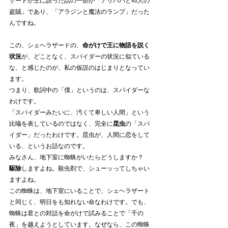
ザードが王に語った話の一部が「アリババと40人の
盗賊」であり、「アラジンと魔法のランプ」だった
んですね。
この、シェヘラザードの、
命がけで王に物語を説く
状況
が、どことなく、スパイダーの状況に似ている
な、と感じたのが、私の仮説のはじまりとなってい
ます。
つまり、歌詞中の「僕」というのは、スパイダーな
わけです。
「スパイダーみたいに、汚くて卑しい人間」という
比喩を表しているのではなく、完全に
昆虫
の「スパ
イダー」だったわけです。昆虫が、人間に恋をして
いる、というお話なのです。
みなさん、地下室に蜘蛛がいたらどうしますか？　
駆除
しますよね。殺虫剤で、シューッってしちゃい
ますよね。
この蜘蛛は、地下室にいることで、シェヘラザート
と同じく、明日をも知れない命なわけです。でも、
蜘蛛は君との対話を命がけで試みることで「千の
夜」を越えようとしています。なぜなら、この蜘蛛