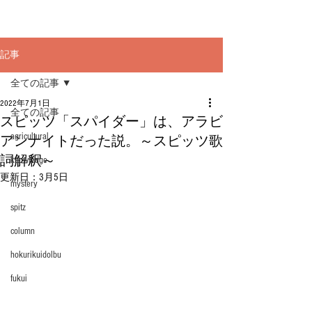
記事
全ての記事
2022年7月1日
全ての記事
スピッツ「スパイダー」は、アラビ
agricultural
アンナイトだった説。～スピッツ歌
詞解釈～
knowledge
更新日：
3月5日
mystery
spitz
column
hokurikuidolbu
fukui