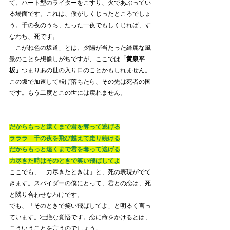
て、ハート型のライターをこすり、火であぶってい
る場面です。これは、僕がしくじったところでしょ
う。千の夜のうち、たった一夜でもしくじれば、す
なわち、死です。
「こがね色の坂道」とは、夕陽が当たった綺麗な風
景のことを想像しがちですが、ここでは
「黄泉平
坂」
つまりあの世の入り口のことかもしれません。
この坂で加速して転げ落ちたら、その先は死者の国
です。もう二度とこの世には戻れません。
だからもっと遠くまで君を奪って逃げる
ラララ　千の夜を飛び越えて走り続ける
だからもっと遠くまで君を奪って逃げる
力尽きた時はそのときで笑い飛ばしてよ
ここでも、「力尽きたときは」と、死の表現がでて
きます。スパイダーの僕にとって、君との恋は、死
と隣り合わせなわけです。
でも、「そのときで笑い飛ばしてよ」と明るく言っ
ています。壮絶な覚悟です。恋に命をかけるとは、
こういうことを言うのでしょう。