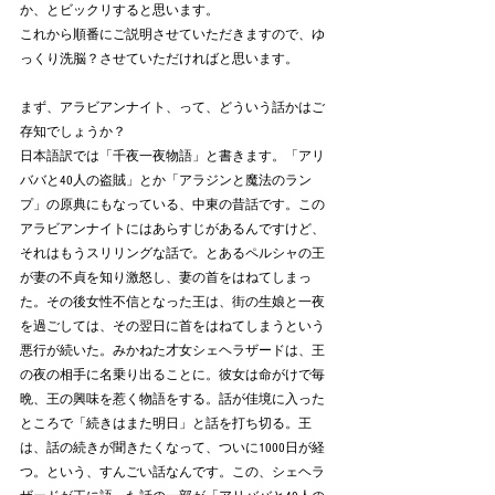
か、とビックリすると思います。
これから順番にご説明させていただきますので、ゆ
っくり洗脳？させていただければと思います。
まず、アラビアンナイト、って、どういう話かはご
存知でしょうか？
日本語訳では「千夜一夜物語」と書きます。「アリ
ババと40人の盗賊」とか「アラジンと魔法のラン
プ」の原典にもなっている、中東の昔話です。この
アラビアンナイトにはあらすじがあるんですけど、
それはもうスリリングな話で。とあるペルシャの王
が妻の不貞を知り激怒し、妻の首をはねてしまっ
た。その後女性不信となった王は、街の生娘と一夜
を過ごしては、その翌日に首をはねてしまうという
悪行が続いた。みかねた才女シェヘラザードは、王
の夜の相手に名乗り出ることに。彼女は命がけで毎
晩、王の興味を惹く物語をする。話が佳境に入った
ところで「続きはまた明日」と話を打ち切る。王
は、話の続きが聞きたくなって、ついに1000日が経
つ。という、すんごい話なんです。この、シェヘラ