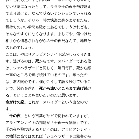
ない状況になったとして、ラララ千の夜を飛び越え
て走り続ける、なんて明るいテンションでいられる
でしょうか。そりゃ一時の快楽に身をまかせたら、
気持ちのいい瞬間も確かにあるでしょうけれども、
そんなのすぐになくなります。ましてや、傷つけた
相手から憎悪されながらの千の夜だなんて、地獄そ
のものでしょう。
ここは、やはりアラビアンナイト説がしっくりきま
す。逃げるのは、
死
からです。スパイダーである僕
は、シェヘラザードと同じく、毎日毎日、死から紙
一重のところで逃げ続けているのです。奪ったの
は、君の関心です。僕がこうして語り続けているこ
とで、関心を惹き、
死から遠いところまで逃げ続け
る
、ということを言いたいのだと思います。
命がけの恋
。これが、スパイダーという曲なので
す。
「千の夜」
という言葉がサビで使われていますが、
アラビアンナイトの邦題が「千夜一夜物語」です。
千の夜を飛び越えるというのは、アラビアンナイト
の物語に当てはめれば「シェヘラザードは殺害から