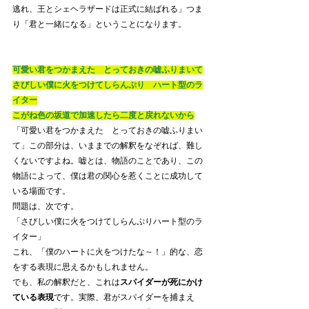
逃れ、王とシェヘラザードは正式に結ばれる」つま
り「君と一緒になる」ということになります。
可愛い君をつかまえた　とっておきの嘘ふりまいて
さびしい僕に火をつけてしらんぷり　ハート型のラ
イター
こがね色の坂道で加速したら二度と戻れないから
「可愛い君をつかまえた　とっておきの嘘ふりまい
て」この部分は、いままでの解釈をなぞれば、難し
くないですよね。嘘とは、物語のことであり、この
物語によって、僕は君の関心を惹くことに成功して
いる場面です。
問題は、次です。
「さびしい僕に火をつけてしらんぷりハート型のラ
イター」
これ、「僕のハートに火をつけたな～！」的な、恋
をする表現に思えるかもしれません。
でも、私の解釈だと、これは
スパイダーが死にかけ
ている表現
です。実際、君がスパイダーを捕まえ